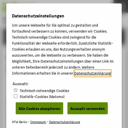
DE
EN
Datenschutzeinstellungen
Hochschule für Technik und Wirtschaft Berlin
University of Applied Sciences
Um unsere Webseite für Sie optimal zu gestalten und
Menu
fortlaufend verbessern zu können, verwenden wir Cookies.
THEMEN
FORSCHUNG
Technisch notwendige Cookies sind zwingend für die
HOCHSCHULE
Funktionalität der Webseite erforderlich. Zusätzliche Statistik-
Cookies erlauben es uns, das Nutzungsverhalten anonym
CAMPUS
Open Access Publishing -
auszuwerten, um die Webseite zu verbessern. Sie haben die
Möglichkeit, Ihre Datenschutzeinstellungen über einen Link im
STUDIUM
Opportunities and challenges
unteren Seitenbereich jederzeit zu ändern. Weitere
LEHRE
Informationen erhalten Sie in unserer
Datenschutzerklärung
.
Veranstaltungsbeitrag › Sonstiger Veranstaltungsbeitrag
FORSCHUNG
Auswahl:
› 2020
Technisch notwendige Cookies
KARRIERE
Statistik-Cookies (Matomo)
Veranstaltung
INTERNATIONAL
Alle Cookies akzeptieren
Auswahl verwenden
Event series „Digital Lunch Break“
Hochschule für Technik und Wirtschaft Berlin (HTW) |
INFORMATIONEN FÜR
HTW Berlin -
Impressum
-
Datenschutzerklärung
Online, 12.05.2020