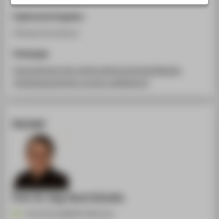
STUDIENINTERESSIERTE
Ergänzende Angaben
STUDIERENDE
Virtual Live Lecture
UNTERNEHMEN
Homepage
ALUMNI
https://events.htw-berlin.de/hochschule/digitale-
PRESSE
mittagspause/open-access-publizieren/
BESCHÄFTIGTE
BELIEBTE SEITEN
Kontakt
DIGITALE DIENSTE
SERVICE
ÜBER DIE HTW BERLIN
Prof. Dr.-Ing. Horst Schulte
Horst.Schulte@HTW-Berlin.de