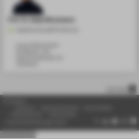
Prof. Dr. Katja Ninnemann
Katja.Ninnemann@HTW-Berlin.de
Campus Wilhelminenhof
WH Gebäude C, 209
Wilhelminenhofstraße 75A
12459
Berlin
nach oben
© HTW Berlin
Impressum
Datenschutzhinweise
Barrierefreiheit
Gebärdensprache
Leichte Sprache
Datenschutzeinstellungen ändern