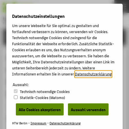
DE
EN
Datenschutzeinstellungen
Hochschule für Technik und Wirtschaft Berlin
University of Applied Sciences
Um unsere Webseite für Sie optimal zu gestalten und
Menu
fortlaufend verbessern zu können, verwenden wir Cookies.
THEMEN
FORSCHUNG
Technisch notwendige Cookies sind zwingend für die
HOCHSCHULE
Funktionalität der Webseite erforderlich. Zusätzliche Statistik-
Cookies erlauben es uns, das Nutzungsverhalten anonym
CAMPUS
Den dritten Pädagogen neu denken.
auszuwerten, um die Webseite zu verbessern. Sie haben die
Möglichkeit, Ihre Datenschutzeinstellungen über einen Link im
STUDIUM
Wie CrossActionSpaces
unteren Seitenbereich jederzeit zu ändern. Weitere
LEHRE
Informationen erhalten Sie in unserer
Datenschutzerklärung
.
Perspektiven der
FORSCHUNG
Auswahl:
Lernraumgestaltung verändern
Technisch notwendige Cookies
KARRIERE
Statistik-Cookies (Matomo)
INTERNATIONAL
Veranstaltungsbeitrag › Vortrag › 2018
Alle Cookies akzeptieren
Auswahl verwenden
Veranstaltung
INFORMATIONEN FÜR
HTW Berlin -
Impressum
-
Datenschutzerklärung
Jahrestagung der Gesellschaft für Medien in der