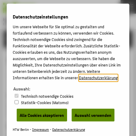
DE
EN
Datenschutzeinstellungen
Hochschule für Technik und Wirtschaft Berlin
University of Applied Sciences
Um unsere Webseite für Sie optimal zu gestalten und
Menu
fortlaufend verbessern zu können, verwenden wir Cookies.
THEMEN
FORSCHUNG
Technisch notwendige Cookies sind zwingend für die
HOCHSCHULE
Funktionalität der Webseite erforderlich. Zusätzliche Statistik-
Cookies erlauben es uns, das Nutzungsverhalten anonym
CAMPUS
The market accees rule
auszuwerten, um die Webseite zu verbessern. Sie haben die
Möglichkeit, Ihre Datenschutzeinstellungen über einen Link im
STUDIUM
unteren Seitenbereich jederzeit zu ändern. Weitere
Veranstaltungsbeitrag › Sonstiger Veranstaltungsbeitrag
LEHRE
Informationen erhalten Sie in unserer
Datenschutzerklärung
.
› 2020
FORSCHUNG
Auswahl:
Veranstaltung
Technisch notwendige Cookies
KARRIERE
Statistik-Cookies (Matomo)
EU-Law
INTERNATIONAL
Utrecht Hogeschool | Online, 21.09.2020 - 22.09.2020
Alle Cookies akzeptieren
Auswahl verwenden
Ergänzende Angaben
INFORMATIONEN FÜR
HTW Berlin -
Impressum
-
Datenschutzerklärung