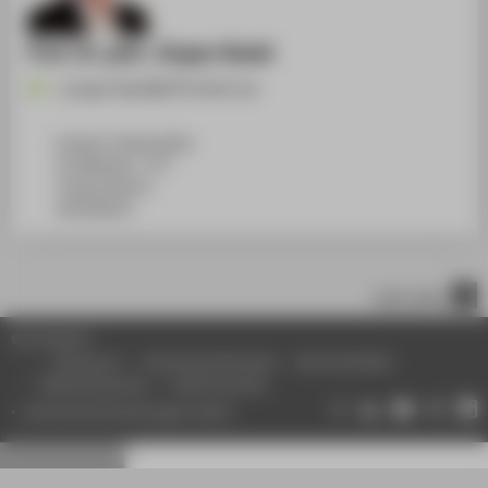
Prof. Dr. phil. Jürgen Radel
Juergen.Radel@HTW-Berlin.de
Campus Treskowallee
TA Gebäude C, 737
Treskowallee 8
10318
Berlin
nach oben
© HTW Berlin
Impressum
Datenschutzhinweise
Barrierefreiheit
Gebärdensprache
Leichte Sprache
Datenschutzeinstellungen ändern