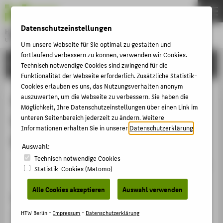
DE
EN
Datenschutzeinstellungen
Hochschule für Technik und Wirtschaft Berlin
University of Applied Sciences
Um unsere Webseite für Sie optimal zu gestalten und
Menu
fortlaufend verbessern zu können, verwenden wir Cookies.
THEMEN
FORSCHUNG
Technisch notwendige Cookies sind zwingend für die
HOCHSCHULE
Funktionalität der Webseite erforderlich. Zusätzliche Statistik-
Cookies erlauben es uns, das Nutzungsverhalten anonym
CAMPUS
Herausforderungen und
auszuwerten, um die Webseite zu verbessern. Sie haben die
Möglichkeit, Ihre Datenschutzeinstellungen über einen Link im
STUDIUM
Widerstände im Change
unteren Seitenbereich jederzeit zu ändern. Weitere
LEHRE
Informationen erhalten Sie in unserer
Datenschutzerklärung
.
Management
FORSCHUNG
Auswahl:
Technisch notwendige Cookies
KARRIERE
Veranstaltungsbeitrag › Sonstiger Veranstaltungsbeitrag
Statistik-Cookies (Matomo)
› 2020
INTERNATIONAL
Alle Cookies akzeptieren
Auswahl verwenden
Veranstaltung
INFORMATIONEN FÜR
trao
HTW Berlin -
Impressum
-
Datenschutzerklärung