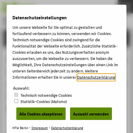
DE
EN
Datenschutzeinstellungen
Hochschule für Technik und Wirtschaft Berlin
University of Applied Sciences
Um unsere Webseite für Sie optimal zu gestalten und
Menu
fortlaufend verbessern zu können, verwenden wir Cookies.
THEMEN
FORSCHUNG
Technisch notwendige Cookies sind zwingend für die
HOCHSCHULE
Funktionalität der Webseite erforderlich. Zusätzliche Statistik-
Cookies erlauben es uns, das Nutzungsverhalten anonym
CAMPUS
FA 320 „Innovationsmethodiken“ im
auszuwerten, um die Webseite zu verbessern. Sie haben die
Möglichkeit, Ihre Datenschutzeinstellungen über einen Link im
STUDIUM
VDI GPP Gesellschaft für Produkt-
unteren Seitenbereich jederzeit zu ändern. Weitere
LEHRE
Informationen erhalten Sie in unserer
Datenschutzerklärung
.
und Prozessgestaltung, Fachbereich
FORSCHUNG
Auswahl:
Value Management - Ziele,
Technisch notwendige Cookies
KARRIERE
Statistik-Cookies (Matomo)
Erweiterung, Personalia, Zeitplan
INTERNATIONAL
Alle Cookies akzeptieren
Auswahl verwenden
Veranstaltungsbeitrag › Eingeladener Vortrag › 2021
INFORMATIONEN FÜR
HTW Berlin -
Impressum
-
Datenschutzerklärung