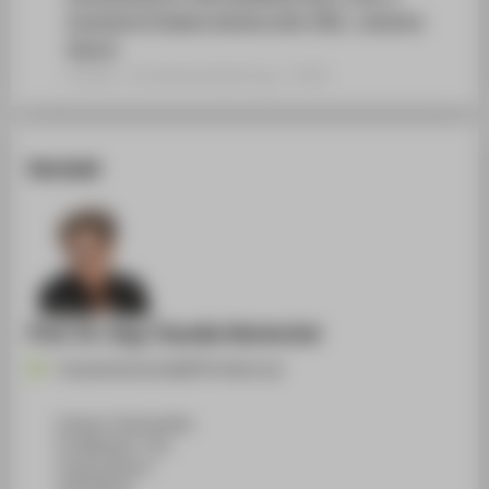
Inventive Problem Solving with TRIZ - Solution
Search
Artikel › Sonderbandbeitrag › 2020
Kontakt
Prof. Dr.-Ing. Claudia Hentschel
Claudia.Hentschel@HTW-Berlin.de
Campus Treskowallee
TA Gebäude C, 321
Treskowallee 8