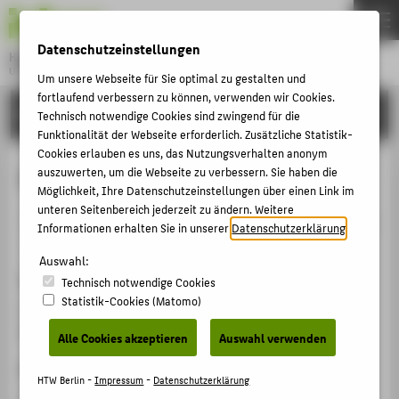
DE
EN
Datenschutzeinstellungen
Hochschule für Technik und Wirtschaft Berlin
University of Applied Sciences
Um unsere Webseite für Sie optimal zu gestalten und
Menu
fortlaufend verbessern zu können, verwenden wir Cookies.
THEMEN
FORSCHUNG
Technisch notwendige Cookies sind zwingend für die
HOCHSCHULE
Funktionalität der Webseite erforderlich. Zusätzliche Statistik-
Cookies erlauben es uns, das Nutzungsverhalten anonym
CAMPUS
Führung für Führungskräfte
auszuwerten, um die Webseite zu verbessern. Sie haben die
Möglichkeit, Ihre Datenschutzeinstellungen über einen Link im
STUDIUM
unteren Seitenbereich jederzeit zu ändern. Weitere
Veranstaltungsbeitrag › Sonstiger Veranstaltungsbeitrag
LEHRE
Informationen erhalten Sie in unserer
Datenschutzerklärung
.
› 2021
FORSCHUNG
Auswahl:
Veranstaltung
Technisch notwendige Cookies
KARRIERE
Statistik-Cookies (Matomo)
Spree Bites
INTERNATIONAL
Berlin, 16.02.2021 - 08.03.2021
Alle Cookies akzeptieren
Auswahl verwenden
Ergänzende Angaben
INFORMATIONEN FÜR
HTW Berlin -
Impressum
-
Datenschutzerklärung