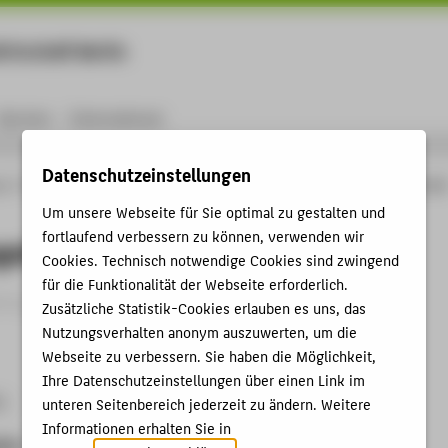
rtschaft Berlin
Menu
Karriere
International
Datenschutzeinstellungen
ng
Online-Forschungskatalog
Vorträge & Veranstaltungen
Rückdelegation und
Um unsere Webseite für Sie optimal zu gestalten und
fortlaufend verbessern zu können, verwenden wir
gation und Gesprächsführung
Cookies. Technisch notwendige Cookies sind zwingend
für die Funktionalität der Webseite erforderlich.
trag › Sonstiger Veranstaltungsbeitrag › 2021
Zusätzliche Statistik-Cookies erlauben es uns, das
Nutzungsverhalten anonym auszuwerten, um die
Webseite zu verbessern. Sie haben die Möglichkeit,
Ihre Datenschutzeinstellungen über einen Link im
1
unteren Seitenbereich jederzeit zu ändern. Weitere
Informationen erhalten Sie in
ben