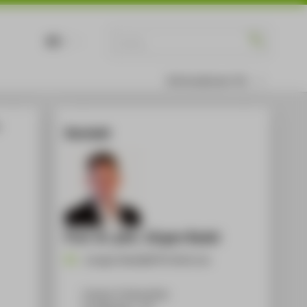
DE
EN
Informationen für
Kontakt
Prof. Dr. phil. Jürgen Radel
Juergen.Radel@HTW-Berlin.de
Campus Treskowallee