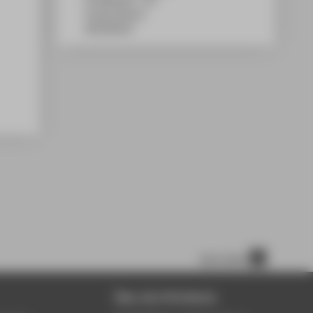
TA Gebäude C, 737
Treskowallee 8
10318
Berlin
nach oben
Über die HTW Berlin