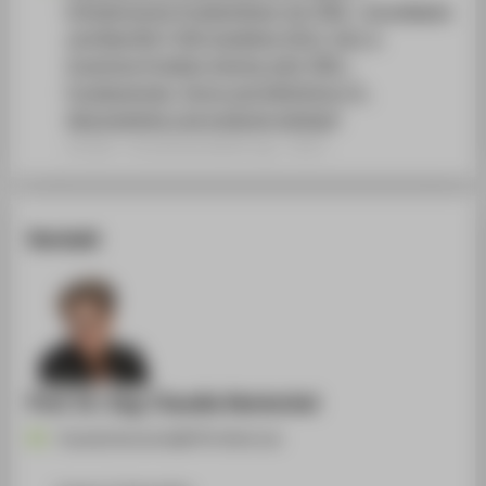
Erfinderisches Problemlösen mit TRIZ - Grundlagen
und Begriffe || VDI-Guideline 4521, Part 1:
Inventive Problem Solving with TRIZ -
Fundamentals, Terms and Definitions (2.,
überarbeitete und ergänzte Auflage)
Artikel › Sonderbandbeitrag › 2021
Kontakt
Prof. Dr.-Ing. Claudia Hentschel
Claudia.Hentschel@HTW-Berlin.de