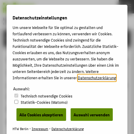
DE
EN
Datenschutzeinstellungen
Hochschule für Technik und Wirtschaft Berlin
University of Applied Sciences
Um unsere Webseite für Sie optimal zu gestalten und
Menu
fortlaufend verbessern zu können, verwenden wir Cookies.
THEMEN
FORSCHUNG
Technisch notwendige Cookies sind zwingend für die
HOCHSCHULE
Funktionalität der Webseite erforderlich. Zusätzliche Statistik-
Cookies erlauben es uns, das Nutzungsverhalten anonym
CAMPUS
FA 320 „Innovationsmethodiken“ im
auszuwerten, um die Webseite zu verbessern. Sie haben die
Möglichkeit, Ihre Datenschutzeinstellungen über einen Link im
STUDIUM
VDI GPP Gesellschaft für Produkt-
unteren Seitenbereich jederzeit zu ändern. Weitere
LEHRE
Informationen erhalten Sie in unserer
Datenschutzerklärung
.
und Prozessgestaltung, Fachbereich
FORSCHUNG
Auswahl:
Value Management:
Technisch notwendige Cookies
KARRIERE
Statistik-Cookies (Matomo)
Änderungsvorhaben Nachhaltigkeit
INTERNATIONAL
Alle Cookies akzeptieren
Auswahl verwenden
& Methoden
INFORMATIONEN FÜR
HTW Berlin -
Impressum
-
Datenschutzerklärung