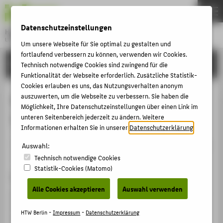
DE
EN
Datenschutzeinstellungen
Hochschule für Technik und Wirtschaft Berlin
University of Applied Sciences
Um unsere Webseite für Sie optimal zu gestalten und
Menu
fortlaufend verbessern zu können, verwenden wir Cookies.
THEMEN
FORSCHUNG
Technisch notwendige Cookies sind zwingend für die
HOCHSCHULE
Funktionalität der Webseite erforderlich. Zusätzliche Statistik-
Cookies erlauben es uns, das Nutzungsverhalten anonym
CAMPUS
Scientific Chair of ETRIA (European
auszuwerten, um die Webseite zu verbessern. Sie haben die
Möglichkeit, Ihre Datenschutzeinstellungen über einen Link im
STUDIUM
TRIZ Associaton)
unteren Seitenbereich jederzeit zu ändern. Weitere
LEHRE
Informationen erhalten Sie in unserer
Datenschutzerklärung
.
Veranstaltungsbeitrag › Sonstiger Veranstaltungsbeitrag
FORSCHUNG
Auswahl:
› 2021
Technisch notwendige Cookies
KARRIERE
Statistik-Cookies (Matomo)
Veranstaltung
INTERNATIONAL
Alle Cookies akzeptieren
Auswahl verwenden
21st ETRIA World Conference „TRIZ Future 2021“ (TFC)
Free University of Bozen-Bolzano, Italy, 21.09.2021 -
INFORMATIONEN FÜR
HTW Berlin -
Impressum
-
Datenschutzerklärung
24.09.2021