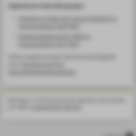
Ergebnisse der letzten Befragungen:
"Studieren zu Zeiten der Corona-Pandemie" im
Sommersemester 2020 [PDF]
Studienqualitätsmonitor (SQM) im
Sommersemester 2017 [PDF]
Weitere Ergebnisse finden alle Hochschulmitglieder
unter
https://account.htw-
berlin.de/downloads/evaluation
.
Rückfragen zur Veröffentlichung der Ergebnisse richten Sie bitte
per E-Mail an
evaluation@htw-berlin.de
.