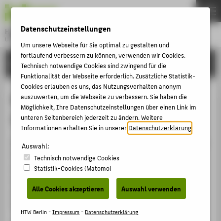
DE
EN
Datenschutzeinstellungen
Hochschule für Technik und Wirtschaft Berlin
University of Applied Sciences
Um unsere Webseite für Sie optimal zu gestalten und
Menu
fortlaufend verbessern zu können, verwenden wir Cookies.
THEMEN
LEHRE
Technisch notwendige Cookies sind zwingend für die
HOCHSCHULE
Funktionalität der Webseite erforderlich. Zusätzliche Statistik-
Cookies erlauben es uns, das Nutzungsverhalten anonym
CAMPUS
Befragung zur
auszuwerten, um die Webseite zu verbessern. Sie haben die
Möglichkeit, Ihre Datenschutzeinstellungen über einen Link im
STUDIUM
Studierendenzufriedenheit
unteren Seitenbereich jederzeit zu ändern. Weitere
LEHRE
Informationen erhalten Sie in unserer
Datenschutzerklärung
.
Die HTW Berlin befragt regelmäßig alle Studierenden zur
FORSCHUNG
Auswahl:
Studienzufriedenheit, um Probleme im Studienalltag
Technisch notwendige Cookies
KARRIERE
aufzudecken, Verbesserungspotenziale sichtbar zu
Statistik-Cookies (Matomo)
INTERNATIONAL
machen und die Situation der Studierenden insgesamt
Alle Cookies akzeptieren
Auswahl verwenden
zu stärken. Die letzte Befragung fand im
Sommersemester 2026 statt.
INFORMATIONEN FÜR
HTW Berlin -
Impressum
-
Datenschutzerklärung