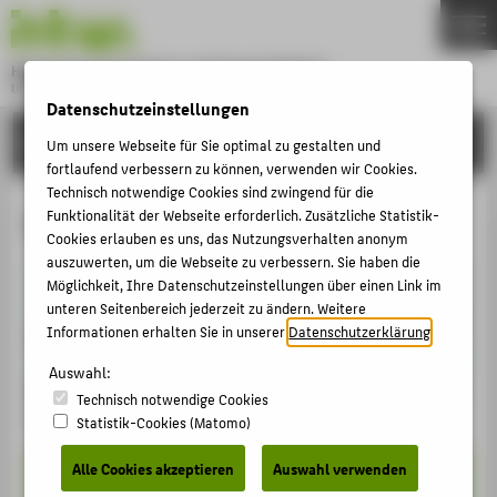
DE
EN
Hochschule für Technik und Wirtschaft Berlin
University of Applied Sciences
Datenschutzeinstellungen
Menu
THEMEN
LEHRE
Um unsere Webseite für Sie optimal zu gestalten und
HOCHSCHULE
fortlaufend verbessern zu können, verwenden wir Cookies.
Technisch notwendige Cookies sind zwingend für die
CAMPUS
Lernziele & Lernzieltaxonomien
Funktionalität der Webseite erforderlich. Zusätzliche Statistik-
Cookies erlauben es uns, das Nutzungsverhalten anonym
STUDIUM
auszuwerten, um die Webseite zu verbessern. Sie haben die
LEHRE
Möglichkeit, Ihre Datenschutzeinstellungen über einen Link im
unteren Seitenbereich jederzeit zu ändern. Weitere
FORSCHUNG
Informationen erhalten Sie in unserer
Datenschutzerklärung
.
KARRIERE
Auswahl:
Mann und Frau erstellen ein Plan© Freep!k/marta1995k.
INTERNATIONAL
Technisch notwendige Cookies
Alle Rechte vorbehalten.
Statistik-Cookies (Matomo)
INFORMATIONEN FÜR
Alle Cookies akzeptieren
Auswahl verwenden