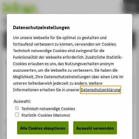
DE
EN
Hochschule für Technik und Wirtschaft Berlin
University of Applied Sciences
Datenschutzeinstellungen
Menu
THEMEN
Um unsere Webseite für Sie optimal zu gestalten und
LEHRE
fortlaufend verbessern zu können, verwenden wir Cookies.
HOCHSCHULE
Technisch notwendige Cookies sind zwingend für die
Funktionalität der Webseite erforderlich. Zusätzliche Statistik-
CAMPUS
Nachhaltigkeit lehren lernen
Cookies erlauben es uns, das Nutzungsverhalten anonym
STUDIUM
auszuwerten, um die Webseite zu verbessern. Sie haben die
Möglichkeit, Ihre Datenschutzeinstellungen über einen Link im
LEHRE
unteren Seitenbereich jederzeit zu ändern. Weitere
Informationen erhalten Sie in unserer
Datenschutzerklärung
.
FORSCHUNG
Auswahl:
KARRIERE
Technisch notwendige Cookies
INTERNATIONAL
Statistik-Cookies (Matomo)
Was ist Bildung für nachhaltige
Alle Cookies akzeptieren
Auswahl verwenden
INFORMATIONEN FÜR
Entwicklung (BNE)?