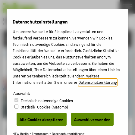
DE
EN
Hochschule für Technik und Wirtschaft Berlin
Datenschutzeinstellungen
University of Applied Sciences
Menu
Um unsere Webseite für Sie optimal zu gestalten und
THEMEN
LEHRE
fortlaufend verbessern zu können, verwenden wir Cookies.
Technisch notwendige Cookies sind zwingend für die
HOCHSCHULE
Funktionalität der Webseite erforderlich. Zusätzliche Statistik-
CAMPUS
Cookies erlauben es uns, das Nutzungsverhalten anonym
auszuwerten, um die Webseite zu verbessern. Sie haben die
STUDIUM
Möglichkeit, Ihre Datenschutzeinstellungen über einen Link im
unteren Seitenbereich jederzeit zu ändern. Weitere
LEHRE
Informationen erhalten Sie in unserer
Datenschutzerklärung
.
FORSCHUNG
Auswahl:
KARRIERE
Technisch notwendige Cookies
Statistik-Cookies (Matomo)
INTERNATIONAL
Alle Cookies akzeptieren
Auswahl verwenden
INFORMATIONEN FÜR
Warum an der HTW Berlin lehren?
HTW Berlin -
Impressum
-
Datenschutzerklärung