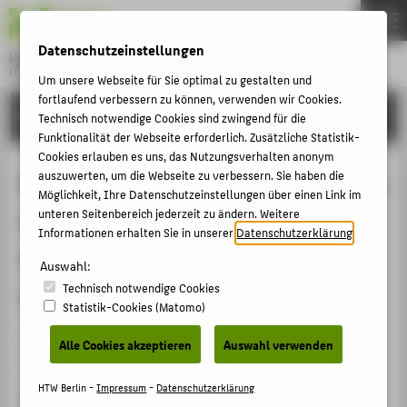
DE
EN
Datenschutzeinstellungen
Hochschule für Technik und Wirtschaft Berlin
University of Applied Sciences
Um unsere Webseite für Sie optimal zu gestalten und
Menu
fortlaufend verbessern zu können, verwenden wir Cookies.
THEMEN
FORSCHUNG
Technisch notwendige Cookies sind zwingend für die
HOCHSCHULE
Funktionalität der Webseite erforderlich. Zusätzliche Statistik-
Cookies erlauben es uns, das Nutzungsverhalten anonym
CAMPUS
Method for operating and regulating
auszuwerten, um die Webseite zu verbessern. Sie haben die
Möglichkeit, Ihre Datenschutzeinstellungen über einen Link im
STUDIUM
a wind energy assembly and
unteren Seitenbereich jederzeit zu ändern. Weitere
LEHRE
Informationen erhalten Sie in unserer
Datenschutzerklärung
.
method for providing control power
FORSCHUNG
Auswahl:
with wind energy assembly
Technisch notwendige Cookies
KARRIERE
Statistik-Cookies (Matomo)
INTERNATIONAL
Patent application › EP › Jahr der Anmeldung
Alle Cookies akzeptieren
Auswahl verwenden
03.09.2004
INFORMATIONEN FÜR
HTW Berlin -
Impressum
-
Datenschutzerklärung
Citation