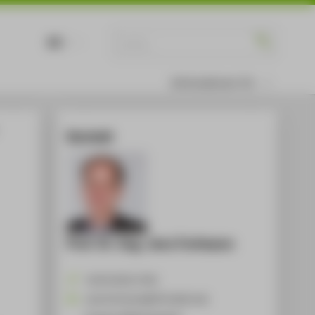
DE
EN
Informationen für
Kontakt
Prof. Dr.-Ing. Jens Fortmann
+49 30 5019-3744
Jens.Fortmann@HTW-Berlin.de