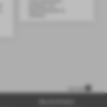
Campus Wilhelminenhof
on
WH Gebäude C, 363
2.
Wilhelminenhofstraße 75A
12459
Berlin
nach oben
Über die HTW Berlin