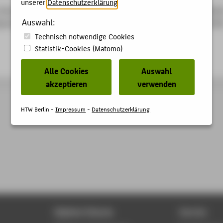
unserer
Datenschutzerklärung
.
 Letas, Heinz-Hermann. Patentanmeldung "Wind energy installati
Auswahl:
quence system regulation and operating method". US 8390138 B
Technisch notwendige Cookies
Statistik-Cookies (Matomo)
Alle Cookies
Auswahl
akzeptieren
verwenden
HTW Berlin -
Impressum
-
Datenschutzerklärung
Digitale Dienste
Service