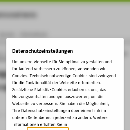
rtschaft Berlin
Menu
Karriere
International
Datenschutzeinstellungen
ng
Online-Forschungskatalog
Patente
Wind energy installation with negative
ation and operating method
Um unsere Webseite für Sie optimal zu gestalten und
fortlaufend verbessern zu können, verwenden wir
gy installation with negative
Cookies. Technisch notwendige Cookies sind zwingend
für die Funktionalität der Webseite erforderlich.
system regulation and operating
Zusätzliche Statistik-Cookies erlauben es uns, das
Nutzungsverhalten anonym auszuwerten, um die
Webseite zu verbessern. Sie haben die Möglichkeit,
Ihre Datenschutzeinstellungen über einen Link im
 › Jahr der Anmeldung 20.11.2007
unteren Seitenbereich jederzeit zu ändern. Weitere
Informationen erhalten Sie in