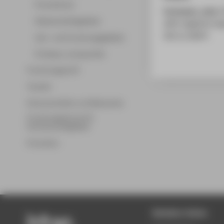
Promotionen
Fortmann, Jens
;
Wissenschaftsgebiete
with negative se
(20.11.2007)
Lehr- und Forschungsgebiete
Professor_innenprofile
Forschungsprofil
Transfer
Partnerschaften und Netzwerke
Forschungsservice für
Hochschulmitglieder
Promotion
Beliebte Seiten