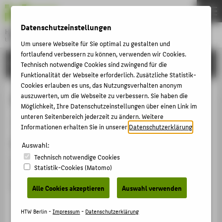
DE
EN
Datenschutzeinstellungen
Hochschule für Technik und Wirtschaft Berlin
University of Applied Sciences
Um unsere Webseite für Sie optimal zu gestalten und
Menu
fortlaufend verbessern zu können, verwenden wir Cookies.
THEMEN
FORSCHUNG
Technisch notwendige Cookies sind zwingend für die
HOCHSCHULE
Funktionalität der Webseite erforderlich. Zusätzliche Statistik-
Cookies erlauben es uns, das Nutzungsverhalten anonym
CAMPUS
Fault location
auszuwerten, um die Webseite zu verbessern. Sie haben die
Möglichkeit, Ihre Datenschutzeinstellungen über einen Link im
STUDIUM
unteren Seitenbereich jederzeit zu ändern. Weitere
Patentanmeldung › Jahr der Anmeldung 30.12.2009
LEHRE
Informationen erhalten Sie in unserer
Datenschutzerklärung
.
Zitation
FORSCHUNG
Auswahl:
Technisch notwendige Cookies
Spott, Martin
; Tateson, Richard; Thompson, Simon.
KARRIERE
Statistik-Cookies (Matomo)
Patentanmeldung "Fault location". WO2008117004,
INTERNATIONAL
EP2137905B1. (30.12.2009)
Alle Cookies akzeptieren
Auswahl verwenden
INFORMATIONEN FÜR
HTW Berlin -
Impressum
-
Datenschutzerklärung