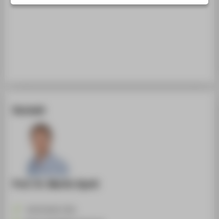
STUDIENINTERESSIERTE
STUDIERENDE
UNTERNEHMEN
ALUMNI
PRESSE
BESCHÄFTIGTE
Kontakt
BELIEBTE SEITEN
DIGITALE DIENSTE
SERVICE
ÜBER DIE HTW BERLIN
Prof. Dr. Martin Spott
+49 30 5019-3736