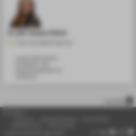
Dr. phil. Susann Ullrich
Susann.Ullrich@HTW-Berlin.de
Campus Wilhelminenhof
WH Gebäude C, 504
Wilhelminenhofstraße 75A
12459
Berlin
nach oben
© HTW Berlin
Impressum
Datenschutzhinweise
Barrierefreiheit
Gebärdensprache
Leichte Sprache
Datenschutzeinstellungen ändern