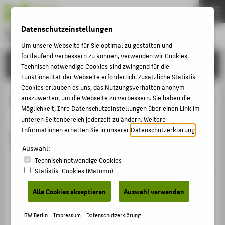
DE
EN
Datenschutzeinstellungen
Hochschule für Technik und Wirtschaft Berlin
University of Applied Sciences
Um unsere Webseite für Sie optimal zu gestalten und
Menu
fortlaufend verbessern zu können, verwenden wir Cookies.
THEMEN
FORSCHUNG
Technisch notwendige Cookies sind zwingend für die
HOCHSCHULE
Funktionalität der Webseite erforderlich. Zusätzliche Statistik-
Cookies erlauben es uns, das Nutzungsverhalten anonym
CAMPUS
Projekte von Dr. phil. Susann Ullrich
auszuwerten, um die Webseite zu verbessern. Sie haben die
Möglichkeit, Ihre Datenschutzeinstellungen über einen Link im
STUDIUM
unteren Seitenbereich jederzeit zu ändern. Weitere
LEHRE
Informationen erhalten Sie in unserer
Datenschutzerklärung
.
Laufende Projekte
FORSCHUNG
Auswahl:
FlächenWaNdel - Grün-blaue Campus-
Technisch notwendige Cookies
KARRIERE
Transformation und suffiziente Büroflächennutzung
Statistik-Cookies (Matomo)
an der HTW Berlin (FlächenWaNdel)
INTERNATIONAL
Alle Cookies akzeptieren
Auswahl verwenden
Projektleitung:
Prof. Dr.-Ing. Regina Zeitner
01.01.2026 - 31.12.2027
INFORMATIONEN FÜR
HTW Berlin -
Impressum
-
Datenschutzerklärung
GRÜN-BLAUER HTW-Campus Wilhelminenhof (Grün-