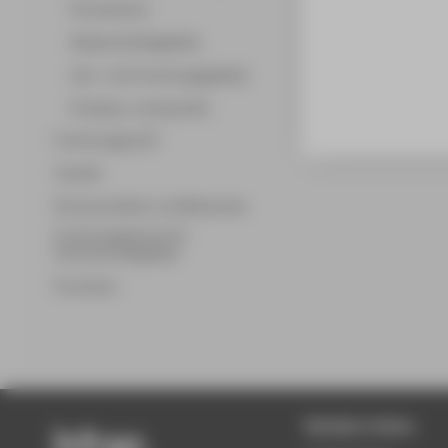
Promotionen
Wissenschaftsgebiete
Lehr- und Forschungsgebiete
Professor_innenprofile
Forschungsprofil
Transfer
Partnerschaften und Netzwerke
Forschungsservice für
Hochschulmitglieder
Promotion
Beliebte Seiten