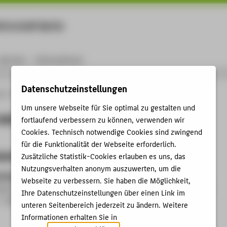
rtschaft Berlin
Menu
Karriere
International
Datenschutzeinstellungen
ng
Online-Forschungskatalog
Projekte
Projekte von Prof. Dr. Ralf Hafner
Um unsere Webseite für Sie optimal zu gestalten und
on Prof. Dr. Ralf Hafner
fortlaufend verbessern zu können, verwenden wir
Cookies. Technisch notwendige Cookies sind zwingend
für die Funktionalität der Webseite erforderlich.
sene Projekte
Zusätzliche Statistik-Cookies erlauben es uns, das
Nutzungsverhalten anonym auszuwerten, um die
ue Anwendungszentrum (DigVal)
Webseite zu verbessern. Sie haben die Möglichkeit,
ng:
Prof. Dr.-Ing. Helen Leemhuis
;
Prof. Dr. Stefan Wittenberg
Ihre Datenschutzeinstellungen über einen Link im
- 30.06.2022
unteren Seitenbereich jederzeit zu ändern. Weitere
Informationen erhalten Sie in