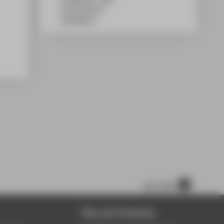
TA Gebäude C, 839
Treskowallee 8
10318
Berlin
nach oben
Über die HTW Berlin