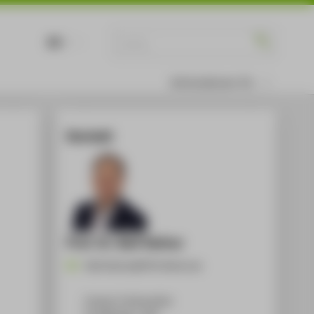
DE
EN
Informationen für
Kontakt
Prof. Dr. Ralf Hafner
Ralf.Hafner@HTW-Berlin.de
Campus Treskowallee