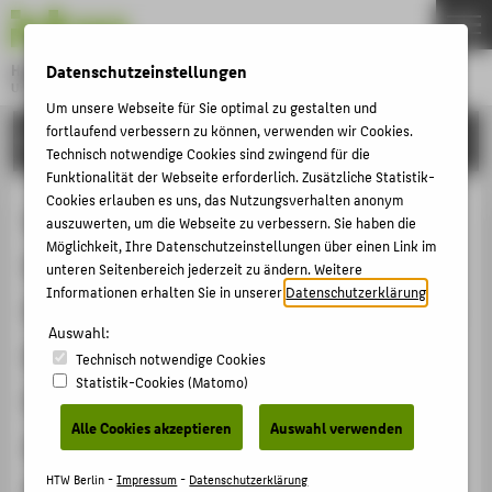
DE
EN
Datenschutzeinstellungen
Hochschule für Technik und Wirtschaft Berlin
University of Applied Sciences
Menu
Um unsere Webseite für Sie optimal zu gestalten und
THEMEN
fortlaufend verbessern zu können, verwenden wir Cookies.
FORSCHUNG
Technisch notwendige Cookies sind zwingend für die
HOCHSCHULE
Funktionalität der Webseite erforderlich. Zusätzliche Statistik-
Cookies erlauben es uns, das Nutzungsverhalten anonym
CAMPUS
Weiterführende Digitalisierung von
auszuwerten, um die Webseite zu verbessern. Sie haben die
STUDIUM
Möglichkeit, Ihre Datenschutzeinstellungen über einen Link im
Kulturgut mit Schwerpunkt auf der
unteren Seitenbereich jederzeit zu ändern. Weitere
LEHRE
Informationen erhalten Sie in unserer
Datenschutzerklärung
.
Digitalisierung der Innenräume des
FORSCHUNG
Auswahl:
Museumsdorfs Düppel sowie der
KARRIERE
Technisch notwendige Cookies
Statistik-Cookies (Matomo)
Digitalisierung von zusätzlichen
INTERNATIONAL
Alle Cookies akzeptieren
Auswahl verwenden
Artefakten und Gegenständen zur
INFORMATIONEN FÜR
Wissensvermittlung mit Virtual
HTW Berlin -
Impressum
-
Datenschutzerklärung