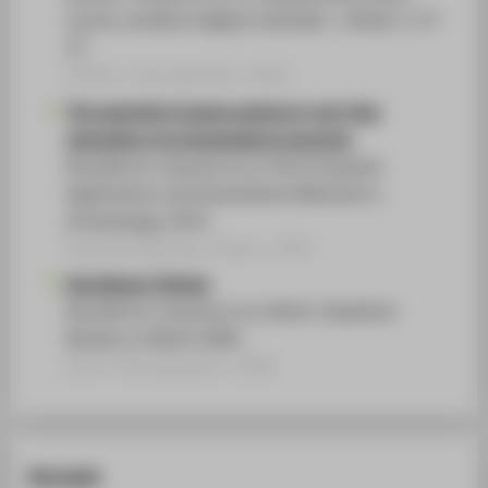
Lernen und Beruf digital verbinden . (2016), S. 27-
27.
Artikel › Journalartikel › 2016
The potential of game engines in real-time
simulation of archaeological scenarios
Brandhorst, Susanne et al. 43rd Computer
Applications and Quantitative Methods in
Archaeology. 2015.
Konferenzbeitrag › Poster › 2015
Das Aleppo-Zimmer
Brandhorst, Susanne et al. Berlin: Staatliche
Museen zu Berlin 2008.
Buch / Monographie › 2008
Kontakt