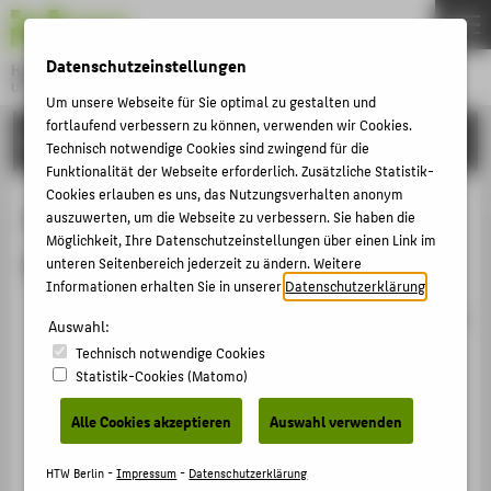
DE
EN
Datenschutzeinstellungen
Hochschule für Technik und Wirtschaft Berlin
University of Applied Sciences
Um unsere Webseite für Sie optimal zu gestalten und
Menu
fortlaufend verbessern zu können, verwenden wir Cookies.
THEMEN
FORSCHUNG
Technisch notwendige Cookies sind zwingend für die
HOCHSCHULE
Funktionalität der Webseite erforderlich. Zusätzliche Statistik-
Cookies erlauben es uns, das Nutzungsverhalten anonym
CAMPUS
Publikationen von Prof. Susanne
auszuwerten, um die Webseite zu verbessern. Sie haben die
Möglichkeit, Ihre Datenschutzeinstellungen über einen Link im
STUDIUM
Brandhorst
unteren Seitenbereich jederzeit zu ändern. Weitere
LEHRE
Informationen erhalten Sie in unserer
Datenschutzerklärung
.
Taking control! Structural and behavioural plasticity
FORSCHUNG
Auswahl:
in response to game-based inhibition training in
Technisch notwendige Cookies
KARRIERE
older adults
Statistik-Cookies (Matomo)
INTERNATIONAL
Kühn, Simone et al. In: NeuroImage. A Journal of
Alle Cookies akzeptieren
Auswahl verwenden
Brain Function Vol. 156, 01.08.2017. (2017), S.
199-206.
INFORMATIONEN FÜR
HTW Berlin -
Impressum
-
Datenschutzerklärung
Artikel › Journalartikel › 2017