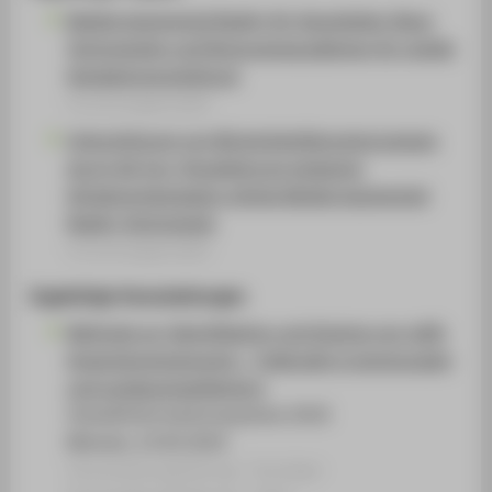
Mobile Augmented Reality für Geoobjekte: Neue
Technologien und Nutzungsparadigmen für mobile
Geodatenverarbeitung
Forschungsprojekt
Unterstützung von Bürgerbeteiligungsprozessen
durch Ad-hoc-Visualisierung geplanter
Windenergieanlagen mittels Mobile Augmented
Reality Technologie
Forschungsprojekt
Zugehörige Veranstaltungen
Methode zur Identifikation und Analyse von mAR-
Anwendungsszenarien – Fallstudie in kommunalen
und Landesumweltämtern
Umweltinformationssysteme 2019
Münster, 23.05.2019
Veranstaltungsbeitrag › Sonstiger