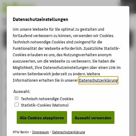
DE
EN
Datenschutzeinstellungen
Hochschule für Technik und Wirtschaft Berlin
University of Applied Sciences
Um unsere Webseite für Sie optimal zu gestalten und
Menu
THEMEN
fortlaufend verbessern zu können, verwenden wir Cookies.
FORSCHUNG
Technisch notwendige Cookies sind zwingend für die
HOCHSCHULE
Funktionalität der Webseite erforderlich. Zusätzliche Statistik-
Cookies erlauben es uns, das Nutzungsverhalten anonym
CAMPUS
Methode zur Identifikation und
auszuwerten, um die Webseite zu verbessern. Sie haben die
STUDIUM
Möglichkeit, Ihre Datenschutzeinstellungen über einen Link im
Analyse von mAR-
unteren Seitenbereich jederzeit zu ändern. Weitere
LEHRE
Informationen erhalten Sie in unserer
Datenschutzerklärung
.
Anwendungsszenarien - Fallstudie
FORSCHUNG
Auswahl:
in kommunalen und
Technisch notwendige Cookies
KARRIERE
Statistik-Cookies (Matomo)
Landesumweltämtern
INTERNATIONAL
Alle Cookies akzeptieren
Auswahl verwenden
Konferenzbeitrag › Konferenzpaper › 2021
INFORMATIONEN FÜR
HTW Berlin -
Impressum
-
Datenschutzerklärung