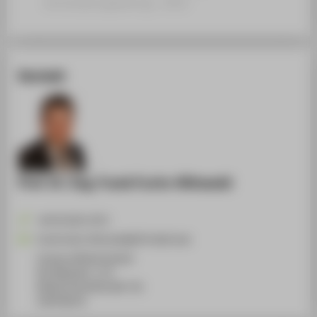
Veranstaltungsbeitrag › 2019
Kontakt
Prof. Dr.-Ing. Frank Fuchs-Kittowski
+49 30 5019-3372
Frank.Fuchs-Kittowski@HTW-Berlin.de
Campus Wilhelminenhof
WH Gebäude C, 175
Wilhelminenhofstraße 75A
12459
Berlin