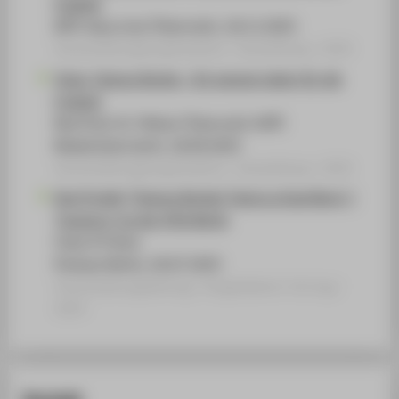
Freiheit
KPÖ-Haus Linz/ Österreich, 18.11.2025
Veranstaltungsorganisation › Ausstellung › 2025
Tania. Tamara Bunke - Ein ganzes Leben für die
Freiheit
Red Point St. Pölten/ Österreich (SPÖ
Niederösterreich), 18.09.2025
Veranstaltungsorganisation › Ausstellung › 2025
Das Projekt "Tamara Bunke/ Tania La Guerillera" /
"mugocu" an der HTW Berlin
Cuba Sí Fiesta
Parkaue Berlin, 26.07.2025
Veranstaltungsbeitrag › Eingeladener Vortrag ›
2025
Kontakt