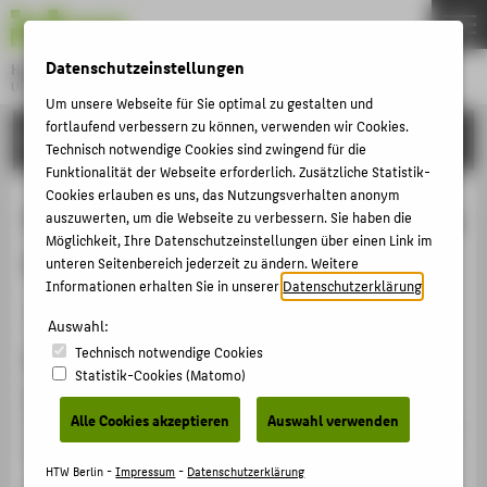
DE
EN
Datenschutzeinstellungen
Hochschule für Technik und Wirtschaft Berlin
University of Applied Sciences
Um unsere Webseite für Sie optimal zu gestalten und
Menu
fortlaufend verbessern zu können, verwenden wir Cookies.
THEMEN
FORSCHUNG
Technisch notwendige Cookies sind zwingend für die
HOCHSCHULE
Funktionalität der Webseite erforderlich. Zusätzliche Statistik-
Cookies erlauben es uns, das Nutzungsverhalten anonym
CAMPUS
Das Projekt "Tamara Bunke / Tania La
auszuwerten, um die Webseite zu verbessern. Sie haben die
STUDIUM
Möglichkeit, Ihre Datenschutzeinstellungen über einen Link im
Guerillera"
unteren Seitenbereich jederzeit zu ändern. Weitere
LEHRE
Informationen erhalten Sie in unserer
Datenschutzerklärung
.
Artikel › Journalartikel › 2025
FORSCHUNG
Auswahl:
Technisch notwendige Cookies
KARRIERE
Zitation
Statistik-Cookies (Matomo)
INTERNATIONAL
Rump, Oliver
: Das Projekt "Tamara Bunke / Tania La
Alle Cookies akzeptieren
Auswahl verwenden
Guerillera". In: i CUBA SI ! 244 / September 2025. (2025),
S. 31-32.
INFORMATIONEN FÜR
HTW Berlin -
Impressum
-
Datenschutzerklärung