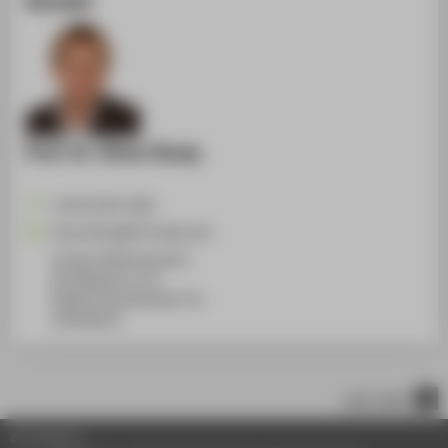
Prof. Dr. Oliver Rump
+49 30 5019-4290
Oliver.Rump@HTW-Berlin.de
Campus Wilhelminenhof
WH Gebäude A, 531
Wilhelminenhofstraße 75A
12459
Berlin
nach oben
© HTW Berlin