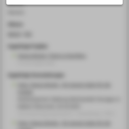
Sprache
STUDIENINTERESSIERTE
Deutsch
STUDIERENDE
UNTERNEHMEN
Zitieren
ALUMNI
BibTeX
/
RIS
PRESSE
Zugehörige Projekte
BESCHÄFTIGTE
Tamara Bunke / Tania La Guerillera
Forschungsprojekt
BELIEBTE SEITEN
Zugehörige Veranstaltungen
DIGITALE DIENSTE
Tania. Tamara Bunke - Ein ganzes Leben für die
SERVICE
Freiheit
ÜBER DIE HTW BERLIN
Arbeiterkammer Salzburg, Bezirksstelle Tennegau in
Hallein/ Österreich, 20.10.2025
Veranstaltungsorganisation › Ausstellung › 2025
Tania. Tamara Bunke - Ein ganzes Leben für die