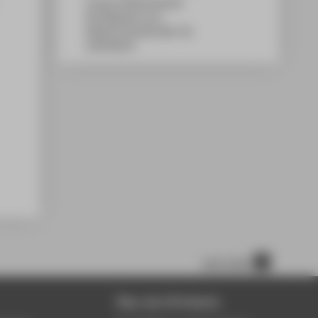
Campus Wilhelminenhof
WH Gebäude G, 611
Wilhelminenhofstraße 75A
12459
Berlin
nach oben
Über die HTW Berlin