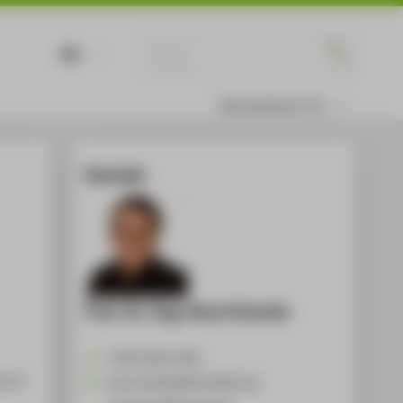
DE
EN
Informationen für
Kontakt
Prof. Dr.-Ing. Horst Schulte
+49 30 5019-3301
s of
Horst.Schulte@HTW-Berlin.de