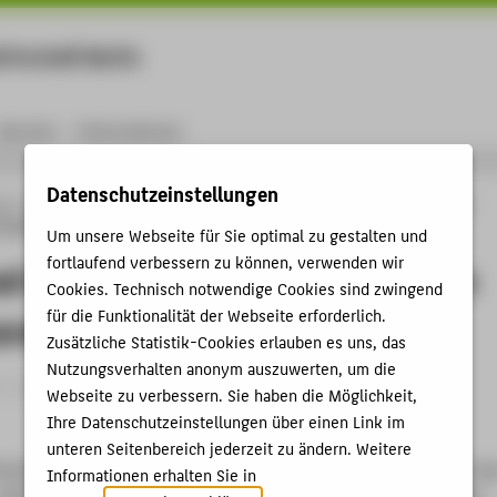
rtschaft Berlin
Menu
Karriere
International
Datenschutzeinstellungen
ng
Online-Forschungskatalog
Publikationen
On the load inertia parameter
f parallel robots
Um unsere Webseite für Sie optimal zu gestalten und
fortlaufend verbessern zu können, verwenden wir
ad inertia parameter estimation of a
Cookies. Technisch notwendige Cookies sind zwingend
für die Funktionalität der Webseite erforderlich.
arallel robots
Zusätzliche Statistik-Cookies erlauben es uns, das
Nutzungsverhalten anonym auszuwerten, um die
 › Konferenzpaper › 2004
Webseite zu verbessern. Sie haben die Möglichkeit,
Ihre Datenschutzeinstellungen über einen Link im
unteren Seitenbereich jederzeit zu ändern. Weitere
erland, Patrick: On the load inertia parameter estimation of a clas
Informationen erhalten Sie in
 . IFAC Conference on Mechatronic Systems Proceedings, Sydney,