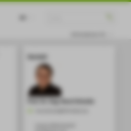
DE
EN
Informationen für
Kontakt
Prof. Dr.-Ing. Horst Schulte
Horst.Schulte@HTW-Berlin.de
Campus Wilhelminenhof