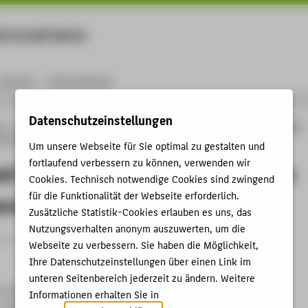
rtschaft Berlin
Menu
Karriere
International
Datenschutzeinstellungen
ng
Online-Forschungskatalog
Vorträge & Veranstaltungen
On the load inertia
 a class of parallel robots
Um unsere Webseite für Sie optimal zu gestalten und
fortlaufend verbessern zu können, verwenden wir
ad inertia parameter estimation of a
Cookies. Technisch notwendige Cookies sind zwingend
für die Funktionalität der Webseite erforderlich.
arallel robots
Zusätzliche Statistik-Cookies erlauben es uns, das
Nutzungsverhalten anonym auszuwerten, um die
trag › Vortrag › 2004
Webseite zu verbessern. Sie haben die Möglichkeit,
Ihre Datenschutzeinstellungen über einen Link im
unteren Seitenbereich jederzeit zu ändern. Weitere
 on Mechatronic Systems
Informationen erhalten Sie in
 , 06.09.2004 - 08.09.2004