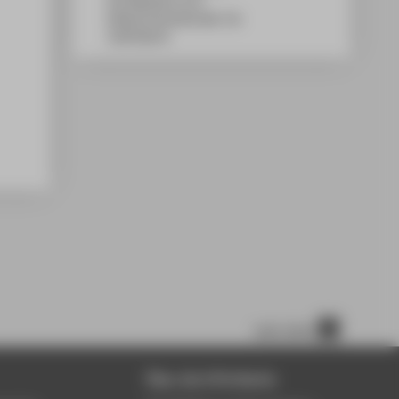
WH Gebäude G, 611
Wilhelminenhofstraße 75A
12459
Berlin
nach oben
Über die HTW Berlin