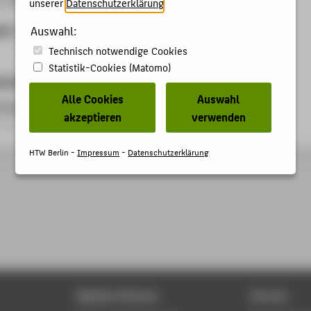
unserer
Datenschutzerklärung
.
ben
Auswahl:
Technisch notwendige Cookies
Statistik-Cookies (Matomo)
kationen
Alle Cookies
Auswahl
inertia parameter estimation of a class of parallel robots
akzeptieren
verwenden
itrag › Konferenzpaper › 2004
HTW Berlin -
Impressum
-
Datenschutzerklärung
Digitale Dienste
Service