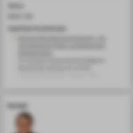
Zitieren
BibTeX
/
RIS
Zugehörige Veranstaltungen
Robuste Fehlerdiagnose bei aktuator- und
sensorähnlichen Fehlern am Beispiel eines
Dreitanksystems
20. Workshop Computational Intelligence
Bommerholz, Germany, 01.12.2010
Veranstaltungsbeitrag › Vortrag › 2010
Kontakt