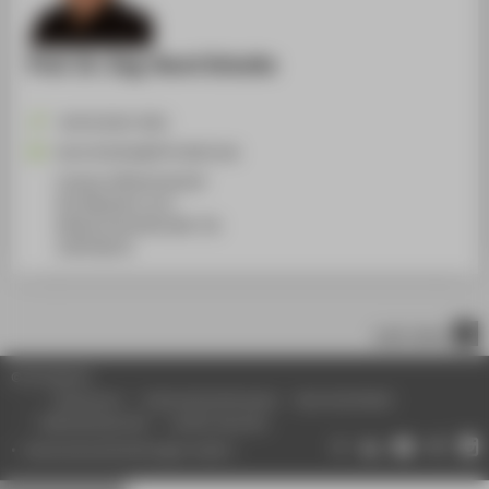
Prof. Dr.-Ing. Horst Schulte
+49 30 5019-3301
Horst.Schulte@HTW-Berlin.de
Campus Wilhelminenhof
WH Gebäude G, 611
Wilhelminenhofstraße 75A
12459
Berlin
nach oben
© HTW Berlin
Impressum
Datenschutzhinweise
Barrierefreiheit
Gebärdensprache
Leichte Sprache
Datenschutzeinstellungen ändern