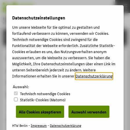
DE
EN
Datenschutzeinstellungen
Hochschule für Technik und Wirtschaft Berlin
University of Applied Sciences
Um unsere Webseite für Sie optimal zu gestalten und
Menu
fortlaufend verbessern zu können, verwenden wir Cookies.
THEMEN
FORSCHUNG
Technisch notwendige Cookies sind zwingend für die
HOCHSCHULE
Funktionalität der Webseite erforderlich. Zusätzliche Statistik-
Cookies erlauben es uns, das Nutzungsverhalten anonym
CAMPUS
Robuste Fehlerdiagnose bei
auszuwerten, um die Webseite zu verbessern. Sie haben die
Möglichkeit, Ihre Datenschutzeinstellungen über einen Link im
STUDIUM
aktuator- und sensorähnlichen
unteren Seitenbereich jederzeit zu ändern. Weitere
LEHRE
Informationen erhalten Sie in unserer
Datenschutzerklärung
.
Fehlern am Beispiel eines
FORSCHUNG
Auswahl:
Dreitanksystems
Technisch notwendige Cookies
KARRIERE
Statistik-Cookies (Matomo)
INTERNATIONAL
Sammelbandbeitrag › Aufsatz › 2010
Alle Cookies akzeptieren
Auswahl verwenden
Zitation
INFORMATIONEN FÜR
HTW Berlin -
Impressum
-
Datenschutzerklärung
Schulte, Horst; Gerland, Patrick; Groß, Dominic: Robuste