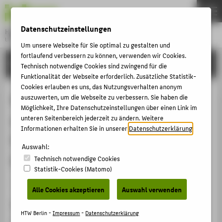
DE
EN
Datenschutzeinstellungen
Hochschule für Technik und Wirtschaft Berlin
University of Applied Sciences
Um unsere Webseite für Sie optimal zu gestalten und
Menu
fortlaufend verbessern zu können, verwenden wir Cookies.
THEMEN
FORSCHUNG
Technisch notwendige Cookies sind zwingend für die
HOCHSCHULE
Funktionalität der Webseite erforderlich. Zusätzliche Statistik-
Cookies erlauben es uns, das Nutzungsverhalten anonym
CAMPUS
Robuste Fehlerdiagnose bei
auszuwerten, um die Webseite zu verbessern. Sie haben die
Möglichkeit, Ihre Datenschutzeinstellungen über einen Link im
STUDIUM
aktuator- und sensorähnlichen
unteren Seitenbereich jederzeit zu ändern. Weitere
LEHRE
Informationen erhalten Sie in unserer
Datenschutzerklärung
.
Fehlern am Beispiel eines
FORSCHUNG
Auswahl:
Dreitanksystems
Technisch notwendige Cookies
KARRIERE
Statistik-Cookies (Matomo)
INTERNATIONAL
Veranstaltungsbeitrag › Vortrag › 2010
Alle Cookies akzeptieren
Auswahl verwenden
Veranstaltung
INFORMATIONEN FÜR
HTW Berlin -
Impressum
-
Datenschutzerklärung
20. Workshop Computational Intelligence