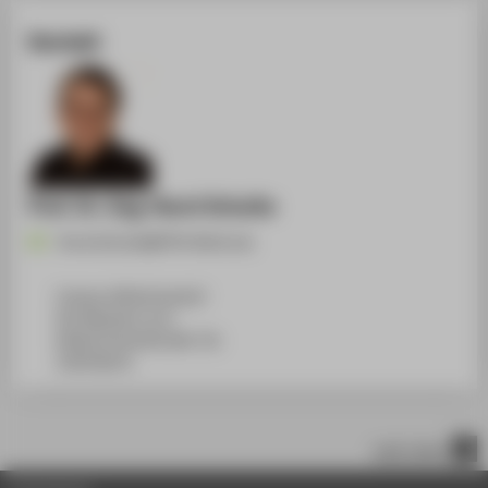
Kontakt
Prof. Dr.-Ing. Horst Schulte
Horst.Schulte@HTW-Berlin.de
Campus Wilhelminenhof
WH Gebäude G, 611
Wilhelminenhofstraße 75A
12459
Berlin
nach oben