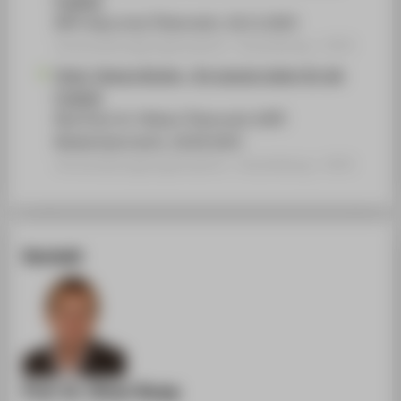
KPÖ-Haus Linz/ Österreich, 18.11.2025
Veranstaltungsorganisation › Ausstellung › 2025
Tania. Tamara Bunke - Ein ganzes Leben für die
Freiheit
Red Point St. Pölten/ Österreich (SPÖ
Niederösterreich), 18.09.2025
Veranstaltungsorganisation › Ausstellung › 2025
Kontakt
Prof. Dr. Oliver Rump