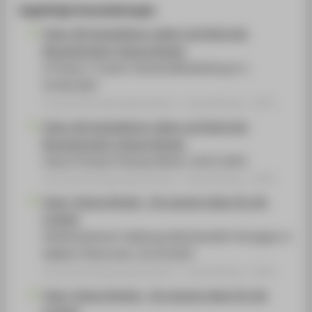
Zugehörige Veranstaltungen
Tania. Die Ausstellung. Leben und Werk der
Revolutionärin Tamara Bunke.
in*fusion / Fusion Festival Mecklenburg-V.,
25.06.2025
Veranstaltungsorganisation › Ausstellung › 2025
Tania. Die Ausstellung. Leben und Werk der
Revolutionärin Tamara Bunke.
Cuba Sí Fiesta/ Parkaue Berlin, 26.07.2025
Veranstaltungsorganisation › Ausstellung › 2025
Tania. Tamara Bunke - Ein ganzes Leben für die
Freiheit
Arbeiterkammer Salzburg, Bezirksstelle Tennegau in
Hallein/ Österreich, 20.10.2025
Veranstaltungsorganisation › Ausstellung › 2025
Tania. Tamara Bunke - Ein ganzes Leben für die
Freiheit