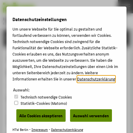
DE
EN
Datenschutzeinstellungen
Hochschule für Technik und Wirtschaft Berlin
University of Applied Sciences
Menu
Um unsere Webseite für Sie optimal zu gestalten und
THEMEN
fortlaufend verbessern zu können, verwenden wir Cookies.
FORSCHUNG
Technisch notwendige Cookies sind zwingend für die
HOCHSCHULE
Funktionalität der Webseite erforderlich. Zusätzliche Statistik-
Cookies erlauben es uns, das Nutzungsverhalten anonym
CAMPUS
Tania - Tamara Bunke. Die
auszuwerten, um die Webseite zu verbessern. Sie haben die
STUDIUM
Möglichkeit, Ihre Datenschutzeinstellungen über einen Link im
Ausstellung.
unteren Seitenbereich jederzeit zu ändern. Weitere
LEHRE
Informationen erhalten Sie in unserer
Datenschutzerklärung
.
Herausgeberschaft Buch › 2024
FORSCHUNG
Auswahl:
KARRIERE
Technisch notwendige Cookies
Zitation
Statistik-Cookies (Matomo)
INTERNATIONAL
Tania - Tamara Bunke. Die Ausstellung.. Hg. von
Rump,
Oliver
; O'Brien, Daphne Rebecca. 2. ergänzte Auflage.
Alle Cookies akzeptieren
Auswahl verwenden
Berlin: Selbstverlag Prof. Dr. Oliver Rump 2024, S. 22.
INFORMATIONEN FÜR
HTW Berlin -
Impressum
-
Datenschutzerklärung