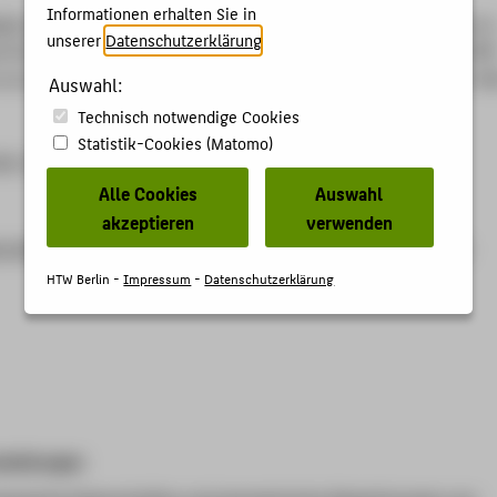
Informationen erhalten Sie in
tin
;
Sammler, Fiona
;
Heiler, Roland
;
Pfennig, Anja
: Microstructure
unserer
Datenschutzerklärung
.
rties, and geometric deviations of additively manufactured LPBF
uctures. In: PM Practical Metallography 62, 12. (2025), S. 863-8
Auswahl:
Technisch notwendige Cookies
Statistik-Cookies (Matomo)
SN 2195-8599
Alle Cookies
Auswahl
akzeptieren
verwenden
ruyterbrill.com/document/doi/10.1515/pm-2025-0080/html
HTW Berlin -
Impressum
-
Datenschutzerklärung
staltungen