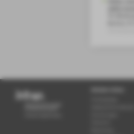
Gefüge, mec
additiv herg
59. Metallu
Bochum, 07
Veranstaltun
Beliebte Seiten
Studiengänge
Akademischer Kalende
Einrichtungen
Standorte
Bewerbung