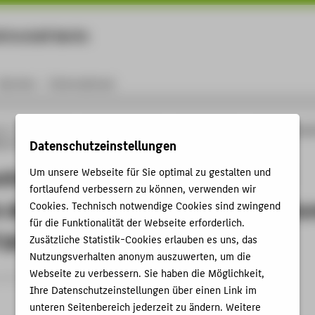
rtschaft Berlin
Menu
Karriere
International
ng
Online-Forschungskatalog
Publikationen
Microstructure, mechanical proper
Datenschutzeinstellungen
ns of additively manufactured LPBF-IN718 lattice structures
cture, mechanical properties, and
Um unsere Webseite für Sie optimal zu gestalten und
fortlaufend verbessern zu können, verwenden wir
 deviations of additively manufactu
Cookies. Technisch notwendige Cookies sind zwingend
für die Funktionalität der Webseite erforderlich.
8 lattice structures
Zusätzliche Statistik-Cookies erlauben es uns, das
Nutzungsverhalten anonym auszuwerten, um die
Webseite zu verbessern. Sie haben die Möglichkeit,
rtikel › 2025
Ihre Datenschutzeinstellungen über einen Link im
unteren Seitenbereich jederzeit zu ändern. Weitere