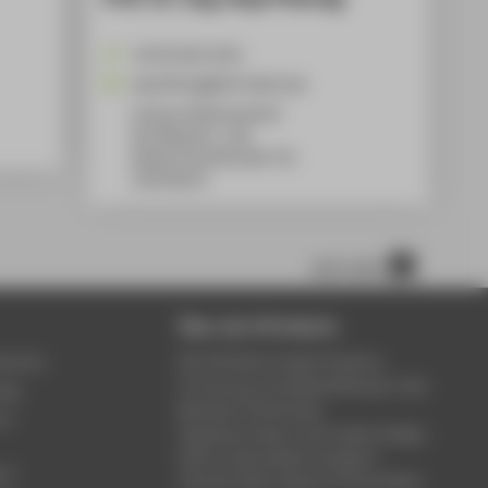
+49 30 5019-4231
Anja.Pfennig@HTW-Berlin.de
Campus Wilhelminenhof
WH Gebäude C, 108
Wilhelminenhofstraße 75A
12459
Berlin
nach oben
Über die HTW Berlin
service
Die HTW Berlin bietet Studium,
Forschung und Weiterbildung in den
ung
Bereichen Wirtschaft,
um
Ingenieurwesen, Informatik, Design,
Kultur, Gesundheit, Energie &
rt
Umwelt, Recht, Bauen & Immobilien.