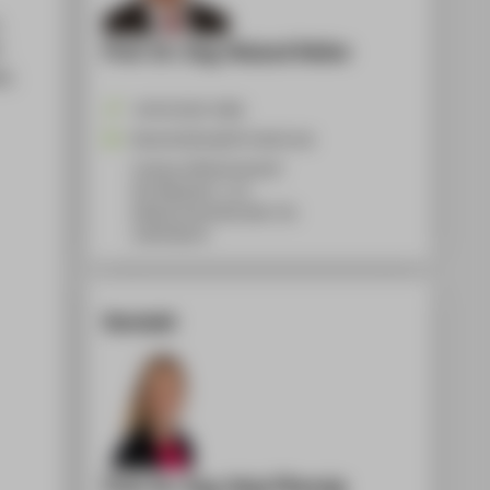
,
Prof. Dr.-Ing. Roland Heiler
-
83.
+49 30 5019-3406
Roland.Heiler@HTW-Berlin.de
Campus Wilhelminenhof
WH Gebäude C, 111
Wilhelminenhofstraße 75A
12459
Berlin
Kontakt
Prof. Dr.-Ing. Anja Pfennig