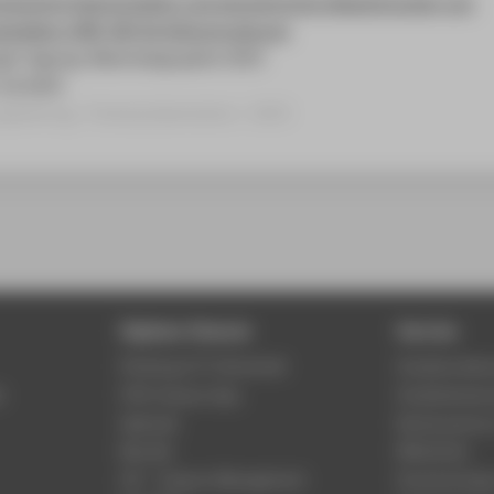
hanische Eigenschaften und geometrische Abweichungen von
estellten LPBF-IN718 Gitterstrukturen
rgie Tagung: Materialographie 2025
.10.2025
gsbeitrag › Posterpräsentation › 2025
Digitale Dienste
Service
Phishing & IT-Sicherheit
Studierenden
r
HTW Campus App
Studienberat
Webmail
Rechenzentr
Moodle
Bibliothek
LSF - Campus Management
Hochschulspo