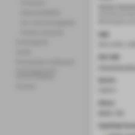
Promotionen
Sommer, Konstan
Wissenschaftsgebiete
mechanical prope
IN718 lattice str
Lehr- und Forschungsgebiete
Professor_innenprofile
ISSN
Forschungsprofil
0032-678X, e-IS
Transfer
DOI / URN
Partnerschaften und Netzwerke
https://www.deg
Forschungsservice für
Hochschulmitglieder
Sprache
Promotion
Englisch
Zitieren
BibTeX
/
RIS
Zugehörige Veran