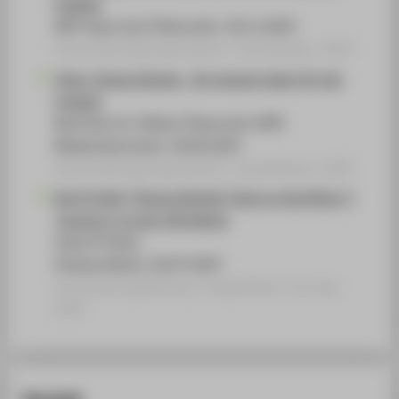
Freiheit
KPÖ-Haus Linz/ Österreich, 18.11.2025
Veranstaltungsorganisation › Ausstellung › 2025
Tania. Tamara Bunke - Ein ganzes Leben für die
Freiheit
Red Point St. Pölten/ Österreich (SPÖ
Niederösterreich), 18.09.2025
Veranstaltungsorganisation › Ausstellung › 2025
Das Projekt "Tamara Bunke/ Tania La Guerillera" /
"mugocu" an der HTW Berlin
Cuba Sí Fiesta
Parkaue Berlin, 26.07.2025
Veranstaltungsbeitrag › Eingeladener Vortrag ›
2025
Kontakt