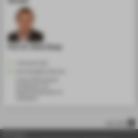
Prof. Dr. Oliver Rump
+49 30 5019-4290
Oliver.Rump@HTW-Berlin.de
Campus Wilhelminenhof
WH Gebäude A, 531
Wilhelminenhofstraße 75A
12459
Berlin
nach oben
© HTW Berlin