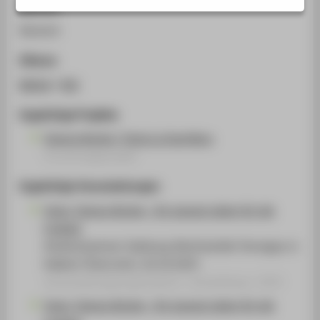
Sprache
STUDIENINTERESSIERTE
Deutsch
STUDIERENDE
UNTERNEHMEN
Zitieren
ALUMNI
BibTeX
/
RIS
PRESSE
Zugehörige Projekte
BESCHÄFTIGTE
Tamara Bunke / Tania La Guerillera
Forschungsprojekt
BELIEBTE SEITEN
Zugehörige Veranstaltungen
DIGITALE DIENSTE
Tania. Tamara Bunke - Ein ganzes Leben für die
SERVICE
Freiheit
ÜBER DIE HTW BERLIN
Arbeiterkammer Salzburg, Bezirksstelle Tennegau in
Hallein/ Österreich, 20.10.2025
Veranstaltungsorganisation › Ausstellung › 2025
Tania. Tamara Bunke - Ein ganzes Leben für die