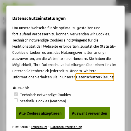
DE
EN
Datenschutzeinstellungen
Hochschule für Technik und Wirtschaft Berlin
University of Applied Sciences
Um unsere Webseite für Sie optimal zu gestalten und
Menu
fortlaufend verbessern zu können, verwenden wir Cookies.
THEMEN
FORSCHUNG
Technisch notwendige Cookies sind zwingend für die
HOCHSCHULE
Funktionalität der Webseite erforderlich. Zusätzliche Statistik-
Cookies erlauben es uns, das Nutzungsverhalten anonym
CAMPUS
Das Projekt "Tamara Bunke / Tania La
auszuwerten, um die Webseite zu verbessern. Sie haben die
STUDIUM
Möglichkeit, Ihre Datenschutzeinstellungen über einen Link im
Guerillera"
unteren Seitenbereich jederzeit zu ändern. Weitere
LEHRE
Informationen erhalten Sie in unserer
Datenschutzerklärung
.
Artikel › Journalartikel › 2025
FORSCHUNG
Auswahl:
Technisch notwendige Cookies
KARRIERE
Zitation
Statistik-Cookies (Matomo)
INTERNATIONAL
Rump, Oliver
: Das Projekt "Tamara Bunke / Tania La
Alle Cookies akzeptieren
Auswahl verwenden
Guerillera". In: i CUBA SI ! 244 / September 2025. (2025),
S. 31-32.
INFORMATIONEN FÜR
HTW Berlin -
Impressum
-
Datenschutzerklärung