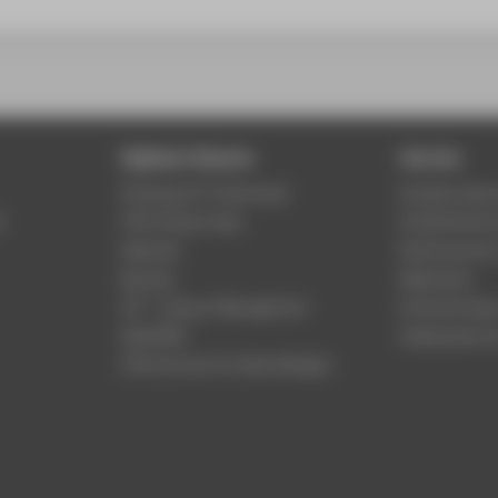
Digitale Dienste
Service
Phishing & IT-Sicherheit
Studierenden
r
HTW Campus App
Studienberat
Webmail
Rechenzentr
Moodle
Bibliothek
LSF - Campus Management
Hochschulspo
WebOPAC
Gebäudeservi
HTW.Intranet für Beschäftigte