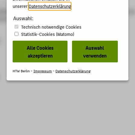
› Poster › 2025
unserer
Datenschutzerklärung
.
 Martina
;
Malhotra, Akshay
; Dallinger, Teresa; Müller, Barbara;
vo
Auswahl:
nning
:
Technisch notwendige Cookies
Statistik-Cookies (Matomo)
5
Alle Cookies
Auswahl
akzeptieren
verwenden
HTW Berlin -
Impressum
-
Datenschutzerklärung