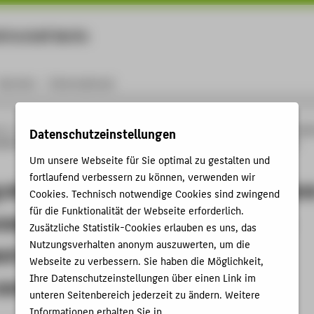
rtschaft Berlin
Menu
Karriere
International
ng
Online-Forschungskatalog
Publikationen
Obtaining structurally intact gly
Datenschutzeinstellungen
lated N-glycoproteins using a hypervalent aryl-λ3-iodane under acidic reaction
Um unsere Webseite für Sie optimal zu gestalten und
fortlaufend verbessern zu können, verwenden wir
 structurally intact glycans from cor
Cookies. Technisch notwendige Cookies sind zwingend
für die Funktionalität der Webseite erforderlich.
osylated N-glycoproteins using a
Zusätzliche Statistik-Cookies erlauben es uns, das
Nutzungsverhalten anonym auszuwerten, um die
nt aryl-λ3-iodane under acidic
Webseite zu verbessern. Sie haben die Möglichkeit,
Ihre Datenschutzeinstellungen über einen Link im
conditions
unteren Seitenbereich jederzeit zu ändern. Weitere
Informationen erhalten Sie in