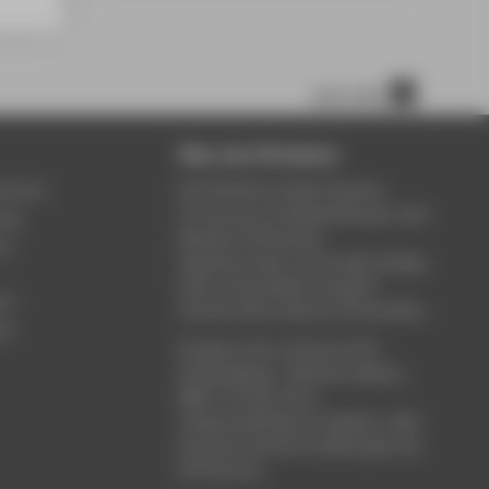
nach oben
Über die HTW Berlin
service
Die HTW Berlin bietet Studium,
Forschung und Weiterbildung in den
ung
Bereichen Wirtschaft,
um
Ingenieurwesen, Informatik, Design,
Kultur, Gesundheit, Energie &
rt
Umwelt, Recht, Bauen & Immobilien.
ce
Studieren Sie in einem der 80
Studiengänge - Bachelor, Master,
MBA. Forschen Sie in
wissenschaftlichen Projekten. Oder
besuchen Sie die Fortbildungen der
Hochschule.