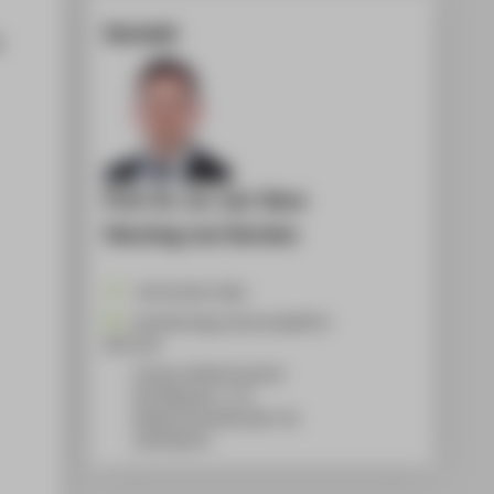
Kontakt
n
Prof. Dr. rer. nat. Hans
Henning von Horsten
+49 30 5019-3636
HansHenning.vonHorsten@HTW-
Berlin.de
Campus Wilhelminenhof
WH Gebäude C, 172
Wilhelminenhofstraße 75A
12459
Berlin