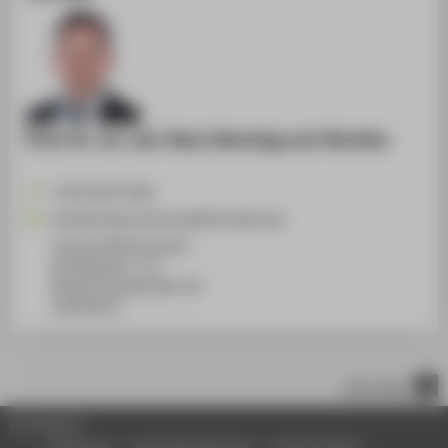
Prof. Dr. rer. nat. Hans Henning von Horsten
+49 30 5019-3636
HansHenning.vonHorsten@HTW-Berlin.de
Campus Wilhelminenhof
WH Gebäude C, 172
Wilhelminenhofstraße 75A
12459
Berlin
nach oben
© HTW Berlin
Impressum
Datenschutzhinweise
Barrierefreiheit