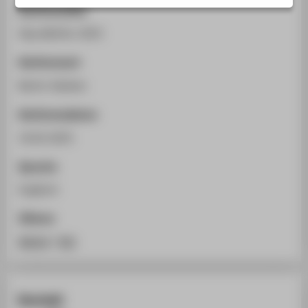
STUDIENINTERESSIERTE
Konferenztitel
STUDIERENDE
GlycoBioTec 2025
UNTERNEHMEN
Konferenzort
ALUMNI
Berlin-Dahlem
PRESSE
Konferenzdatum
BESCHÄFTIGTE
10.02.2025
Sprache
BELIEBTE SEITEN
Englisch
DIGITALE DIENSTE
SERVICE
Zitieren
ÜBER DIE HTW BERLIN
BibTeX
/
RIS
Kontakt