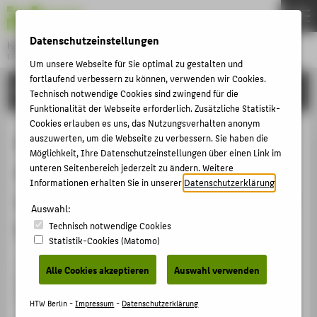
DE
EN
Datenschutzeinstellungen
Hochschule für Technik und Wirtschaft Berlin
University of Applied Sciences
Um unsere Webseite für Sie optimal zu gestalten und
Menu
fortlaufend verbessern zu können, verwenden wir Cookies.
THEMEN
FORSCHUNG
Technisch notwendige Cookies sind zwingend für die
HOCHSCHULE
Funktionalität der Webseite erforderlich. Zusätzliche Statistik-
Cookies erlauben es uns, das Nutzungsverhalten anonym
CAMPUS
Electrophoretic clean-up of 2,6-
auszuwerten, um die Webseite zu verbessern. Sie haben die
Möglichkeit, Ihre Datenschutzeinstellungen über einen Link im
STUDIUM
diaminopyridine labelled glycan
unteren Seitenbereich jederzeit zu ändern. Weitere
LEHRE
Informationen erhalten Sie in unserer
Datenschutzerklärung
.
samples and orthogonal analysis by
FORSCHUNG
Auswahl:
HPLC-FLD
Technisch notwendige Cookies
KARRIERE
Statistik-Cookies (Matomo)
INTERNATIONAL
Konferenzbeitrag › Poster › 2025
Alle Cookies akzeptieren
Auswahl verwenden
Lankamp, Frauke Martina
; Dallinger, Teresa; Obermaier,
Christian; Müller, Barbara;
von Horsten, Hans Henning
:
INFORMATIONEN FÜR
HTW Berlin -
Impressum
-
Datenschutzerklärung