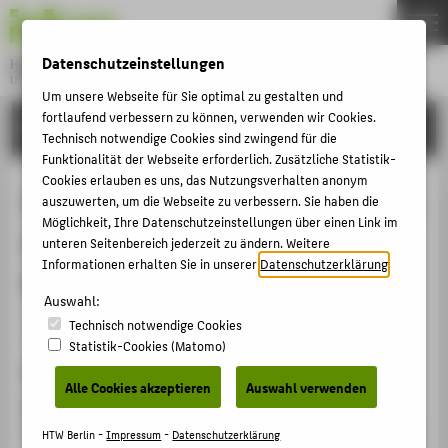
DE
EN
Datenschutzeinstellungen
Hochschule für Technik und Wirtschaft Berlin
University of Applied Sciences
Um unsere Webseite für Sie optimal zu gestalten und
Menu
fortlaufend verbessern zu können, verwenden wir Cookies.
THEMEN
FORSCHUNG
Technisch notwendige Cookies sind zwingend für die
HOCHSCHULE
Funktionalität der Webseite erforderlich. Zusätzliche Statistik-
Cookies erlauben es uns, das Nutzungsverhalten anonym
CAMPUS
ConceptTracer: Interactive Analysis
auszuwerten, um die Webseite zu verbessern. Sie haben die
STUDIUM
Möglichkeit, Ihre Datenschutzeinstellungen über einen Link im
of Concept Saliency and Selectivity
unteren Seitenbereich jederzeit zu ändern. Weitere
LEHRE
Informationen erhalten Sie in unserer
Datenschutzerklärung
.
in Neural Representations
FORSCHUNG
Auswahl:
Technisch notwendige Cookies
KARRIERE
Konferenzbeitrag › Konferenzpaper › 2026
Statistik-Cookies (Matomo)
INTERNATIONAL
Zitation
Alle Cookies akzeptieren
Auswahl verwenden
Knauer, Ricardo
;
Beinrucker, Andre
;
Rodner, Erik
:
INFORMATIONEN FÜR
ConceptTracer: Interactive Analysis of Concept Saliency
HTW Berlin -
Impressum
-
Datenschutzerklärung