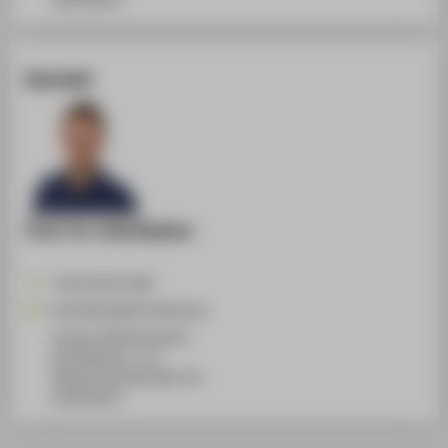
Kontakt
Prof. Dr. Erik Rodner
+49 30 5019-4362
Erik.Rodner@HTW-Berlin.de
Campus Wilhelminenhof
WH Gebäude C, 115
Wilhelminenhofstraße 75A
12459
Berlin