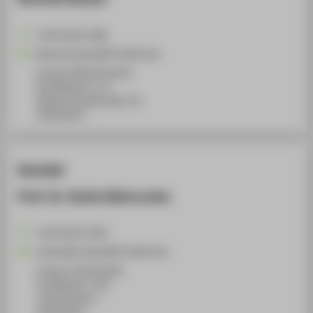
+49 30 5019-3580
Ricardo.Knauer@HTW-Berlin.de
Campus Wilhelminenhof
WH Gebäude F, Z 11
Wilhelminenhofstraße 75A
12459
Berlin
Kontakt
Prof. Dr. Andre Beinrucker
+49 30 5019-2443
Andre.Beinrucker@HTW-Berlin.de
Campus Treskowallee
TA Gebäude C, 302
Treskowallee 8
10318
Berlin