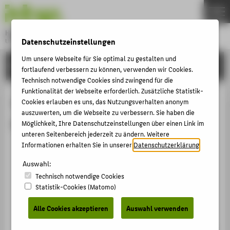
DE
EN
Hochschule für Technik und Wirtschaft Berlin
Datenschutzeinstellungen
University of Applied Sciences
Menu
Um unsere Webseite für Sie optimal zu gestalten und
THEMEN
FORSCHUNG
fortlaufend verbessern zu können, verwenden wir Cookies.
HOCHSCHULE
Technisch notwendige Cookies sind zwingend für die
Funktionalität der Webseite erforderlich. Zusätzliche Statistik-
CAMPUS
Vorträge / Veranstaltungen von
Cookies erlauben es uns, das Nutzungsverhalten anonym
auszuwerten, um die Webseite zu verbessern. Sie haben die
STUDIUM
Prof. Dr. Stefan Wittenberg
Möglichkeit, Ihre Datenschutzeinstellungen über einen Link im
LEHRE
unteren Seitenbereich jederzeit zu ändern. Weitere
Informationen erhalten Sie in unserer
Datenschutzerklärung
.
Wie KI-Projekte in KMU skalieren?
FORSCHUNG
Ready for Takeoff – Innovationen industriell
Auswahl:
KARRIERE
skalieren
Technisch notwendige Cookies
INTERNATIONAL
Neuland Berlin, 03.06.2026
Statistik-Cookies (Matomo)
Veranstaltungsbeitrag › Keynote / Plenarvortrag ›
Alle Cookies akzeptieren
Auswahl verwenden
2026
INFORMATIONEN FÜR
Return on Invest generativer KI - Wie bestimmt man