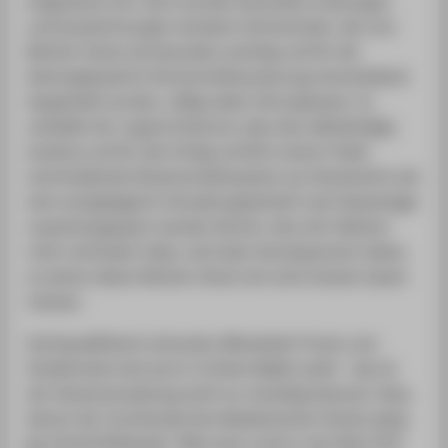
eingeräumt hat. Auch wurden besondere Leistungen
und Auszeichnungen einzelner Hochschulen, die vom
Berliner Senat als besonders wichtig und für die
leistungsbasierte Hochschulfinanzierung entscheidend
dargestellt wurden, völlig außer Acht gelassen. Es
verbleibt der ungute Eindruck, dass das selbständige,
kreative und für den Erfolg und Ruf unserer Stadt
entscheidende Wissenschaftssystem aus Senatssicht wie
eine nachgelagerte Verwaltungseinheit nach Kassenlage
zusammengespart werden könnte. Was sich faktisch
nicht verhindern lässt, wird aber Konsequenzen haben,
an denen dieser Berliner Senat sich wird messen lassen
müssen.
Hochqualifizierte Lehrende, Mitarbeiter*innen und
Studierende sind auch in hohem Maße mobil - das ist
der Senatsverwaltung wohl nur einseitig bewusst. Dazu
betont der Vorsitzende des Akademischen Senats,
Prof.
Dr.
Kristoff Ritlewski: "Man kann nicht in der New York