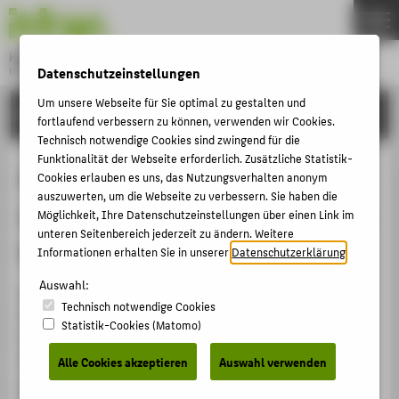
DE
EN
Hochschule für Technik und Wirtschaft Berlin
Datenschutzeinstellungen
University of Applied Sciences
Menu
Um unsere Webseite für Sie optimal zu gestalten und
THEMEN
EINRICHTUNGEN
fortlaufend verbessern zu können, verwenden wir Cookies.
HOCHSCHULE
Technisch notwendige Cookies sind zwingend für die
Funktionalität der Webseite erforderlich. Zusätzliche Statistik-
CAMPUS
Änderung der Hochschulverträge:
Cookies erlauben es uns, das Nutzungsverhalten anonym
STUDIUM
auszuwerten, um die Webseite zu verbessern. Sie haben die
Akademischer Senat der HTW Berlin
Möglichkeit, Ihre Datenschutzeinstellungen über einen Link im
LEHRE
unteren Seitenbereich jederzeit zu ändern. Weitere
bezieht Stellung
Informationen erhalten Sie in unserer
Datenschutzerklärung
.
FORSCHUNG
Auswahl:
KARRIERE
24. Oktober 2025 — Der Akademische Senat der
Technisch notwendige Cookies
Hochschule für Technik und Wirtschaft Berlin ist der
INTERNATIONAL
Statistik-Cookies (Matomo)
Empfehlung des Präsidiums gefolgt und hat in seiner
Sitzung vom 6. Oktober 2025 der Unterschrift des
Alle Cookies akzeptieren
Auswahl verwenden
INFORMATIONEN FÜR
geänderten Hochschulvertrages zugestimmt. In der