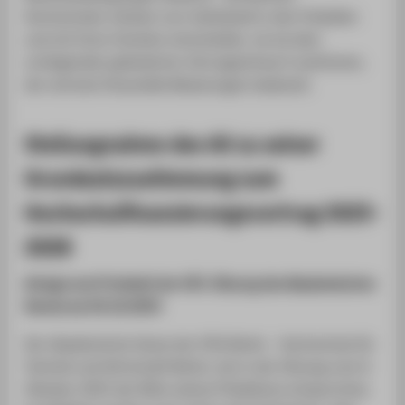
Hochschulen müssen nun individuell in den Präsidien
und mit ihren Gremien entscheiden, ob sie dem
vorliegenden geänderten Vertragsentwurf zustimmen,
der extreme finanzielle Belastungen bedeutet.
Stellungnahme des AS zu seiner
Grundsatzzustimmung zum
Hochschulfinanzierungsvertrag 2025-
2028
Anlage zum Protokoll der 435. Sitzung des Akademischen
Senats am 20.10.2025
Der Akademische Senat der HTW Berlin - Hochschule für
Technik und Wirtschaft Berlin, hat in der Sitzung vom 6.
Oktober 2025 der Bitte seines Präsidiums entsprochen,