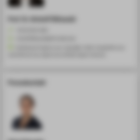
Prof. Dr. Kristoff Ritlewski
+49 30 5019-2841
Kristoff.Ritlewski@HTW-Berlin.de
Intellectual Property Law, Copyright, Unfair Competition Law
and Antitrust Law, Space Law and New Space Ventures
Pressekontakt