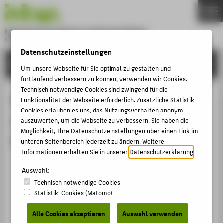
DE
EN
Hochschule für Technik und Wirtschaft Berlin
University of Applied Sciences
Menu
Datenschutzeinstellungen
THEMEN
EINRICHTUNGEN
Um unsere Webseite für Sie optimal zu gestalten und
HOCHSCHULE
fortlaufend verbessern zu können, verwenden wir Cookies.
Technisch notwendige Cookies sind zwingend für die
CAMPUS
Kommission für Forschung und
Funktionalität der Webseite erforderlich. Zusätzliche Statistik-
STUDIUM
Cookies erlauben es uns, das Nutzungsverhalten anonym
wissenschaftlichen Nachwuchs
auszuwerten, um die Webseite zu verbessern. Sie haben die
LEHRE
Möglichkeit, Ihre Datenschutzeinstellungen über einen Link im
(FNK)
unteren Seitenbereich jederzeit zu ändern. Weitere
FORSCHUNG
Informationen erhalten Sie in unserer
Datenschutzerklärung
.
KARRIERE
Sitzungstermine
Auswahl:
Aufgaben
INTERNATIONAL
Technisch notwendige Cookies
Ermäßigung der Lehrverpflichtung
Statistik-Cookies (Matomo)
Freistellungssemester
INFORMATIONEN FÜR
Alle Cookies akzeptieren
Auswahl verwenden
Wissenschaftliches Fehlverhalten