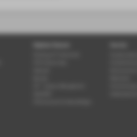
Digitale Dienste
Service
Phishing & IT-Sicherheit
Studierenden
r
HTW Campus App
Studienberat
Webmail
Rechenzentr
Moodle
Bibliothek
LSF - Campus Management
Hochschulspo
WebOPAC
Gebäudeservi
HTW.Intranet für Beschäftigte