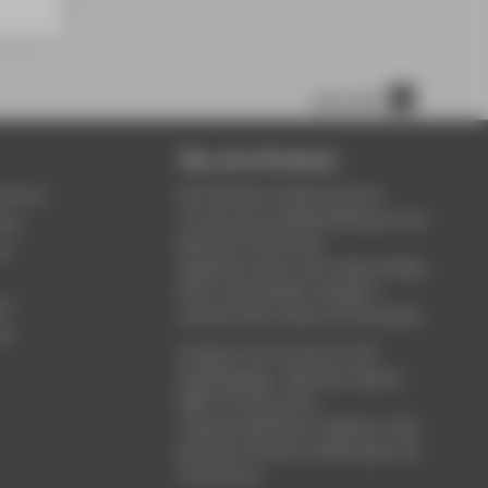
nach oben
Über die HTW Berlin
service
Die HTW Berlin bietet Studium,
Forschung und Weiterbildung in den
ung
Bereichen Wirtschaft,
um
Ingenieurwesen, Informatik, Design,
Kultur, Gesundheit, Energie &
rt
Umwelt, Recht, Bauen & Immobilien.
ce
Studieren Sie in einem der 80
Studiengänge - Bachelor, Master,
MBA. Forschen Sie in
wissenschaftlichen Projekten. Oder
besuchen Sie die Fortbildungen der
Hochschule.