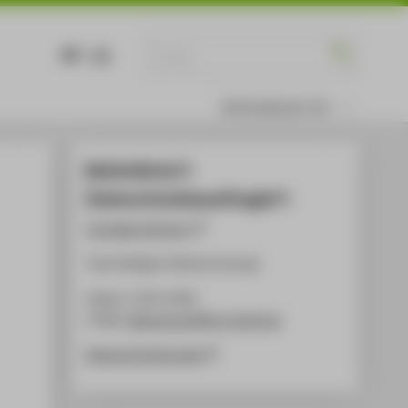
DE
EN
Informationen für
Behördliche*r
Datenschutzbeauftragte*r
Franziska Hofmann
Thea Paeffgen (Stellvertretung)
Telefon: 5019-2950
E-Mail:
datenschutz@htw-berlin.de
Datenschutzhinweise