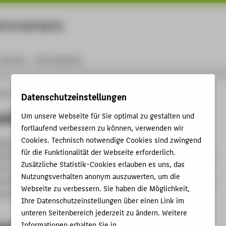
rtschaft Berlin
Menu
Karriere
International
ungen
Vertretungen & Beauftragte
Datenschutzbeauftragter
Datenschutzeinstellungen
utzbeauftragter
Um unsere Webseite für Sie optimal zu gestalten und
fortlaufend verbessern zu können, verwenden wir
Cookies. Technisch notwendige Cookies sind zwingend
eauftragte berät und kontrolliert die Hochschule und ihre
für die Funktionalität der Webseite erforderlich.
 Nutzerinnen und Nutzer in allen Belangen des Datenschutzes.
Zusätzliche Statistik-Cookies erlauben es uns, das
an der HTW Berlin umfasst sämtliche Bereiche, in denen
Nutzungsverhalten anonym auszuwerten, um die
e Daten (
d.h.
Daten, die auf eine einzelne Person rückführbar
Webseite zu verbessern. Sie haben die Möglichkeit,
 werden.
Ihre Datenschutzeinstellungen über einen Link im
unteren Seitenbereich jederzeit zu ändern. Weitere
iegenheit verpflichtet
Informationen erhalten Sie in