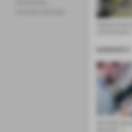
Zentrale Referate
Vertretungen & Beauftragte
Ingenieurwissens
und Information
Fachbereich 4
Informatik, Kom
Wirtschaft