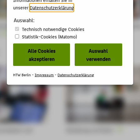
unserer
Datenschutzerklärung
.
Auswahl:
chaften - Energie
Ingenieurwissenschaften - Techni
Technisch notwendige Cookies
und Leben
Statistik-Cookies (Matomo)
Alle Cookies
Auswahl
Fachbereich 5
akzeptieren
verwenden
HTW Berlin -
Impressum
-
Datenschutzerklärung
munikation und
Gestaltung und Kultur