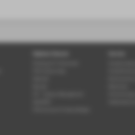
Digitale Dienste
Service
Phishing & IT-Sicherheit
Studierenden
r
HTW Campus App
Studienberat
Webmail
Rechenzentr
Moodle
Bibliothek
LSF - Campus Management
Hochschulspo
WebOPAC
Gebäudeservi
HTW.Intranet für Beschäftigte