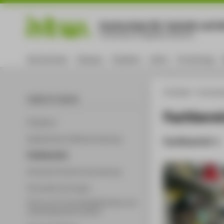
Hochschule für Technik und Wi
University of Applied Sciences
Hochschule
Campus
Studium
Lehre
Forschung
HTW Berlin
Einricht
EINRICHTUNGEN
Fachbere
Präsidium
Akademische Selbstverwaltung
Fachbereich 1
Fachbereiche
Zentrale Hochschulverwaltung
Zentraleinrichtungen
Zentrum für berufsbegleitendes und
weiterbildendes Studium