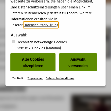
Webseite zu verbessern. Sie haben die Möglichkeit,
Ihre Datenschutzeinstellungen über einen Link im
unteren Seitenbereich jederzeit zu ändern. Weitere
Informationen erhalten Sie in
unserer
Datenschutzerklärung
.
zum Erhalt und zur Modernisierung
Auswahl:
nd Außenflächen
Technisch notwendige Cookies
te Flächengestaltung
Statistik-Cookies (Matomo)
ment, Flächendaten der Hochschule
Alle Cookies
Auswahl
auswerten
akzeptieren
verwenden
nmietung
HTW Berlin -
Impressum
-
Datenschutzerklärung
deservice
partner bei Störungen und Hinweisen
 Aufgaben