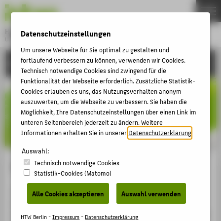
DE
EN
Hochschule für Technik und Wirtschaft Berlin
Datenschutzeinstellungen
University of Applied Sciences
Menu
Um unsere Webseite für Sie optimal zu gestalten und
THEMEN
fortlaufend verbessern zu können, verwenden wir Cookies.
EINRICHTUNGEN
Technisch notwendige Cookies sind zwingend für die
HOCHSCHULE
Funktionalität der Webseite erforderlich. Zusätzliche Statistik-
Cookies erlauben es uns, das Nutzungsverhalten anonym
CAMPUS
auszuwerten, um die Webseite zu verbessern. Sie haben die
STUDIUM
Möglichkeit, Ihre Datenschutzeinstellungen über einen Link im
unteren Seitenbereich jederzeit zu ändern. Weitere
LEHRE
Informationen erhalten Sie in unserer
Datenschutzerklärung
.
FORSCHUNG
Auswahl:
KARRIERE
Technisch notwendige Cookies
Tagungsmappen
Statistik-Cookies (Matomo)
INTERNATIONAL
Je nach Anlass und Zielgruppe ist es sinnvoll und wirkt
Alle Cookies akzeptieren
Auswahl verwenden
auch repräsentativ, das Informationsmaterial sowie
INFORMATIONEN FÜR
weitere Papiere in Mappen im Corporate Design der HTW
HTW Berlin -
Impressum
-
Datenschutzerklärung