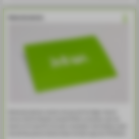
Moderationskarten
Moderationskarten machen sich gut bei Vorträgen. Darauf
können Sie Ihre Notizen handschriftlich vermerken oder die
Karten im Format A5 im Drucker verarbeiten. Das Publikum sieht
derweil den grünen Kartenrücken mit dem Logo der HTW Berlin.