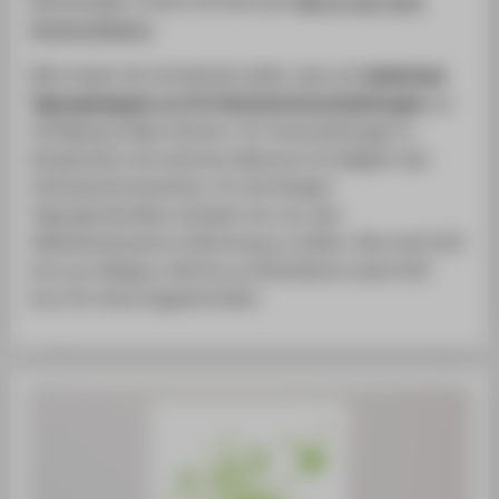
Kommunikation
.
Bitte haben Sie Verständnis dafür, dass wir
kostenlose
Tagungsmappen nur für Hochschulveranstaltungen
zur
Verfügung stellen können. Für Veranstaltungen in
Kooperation mit externen Akteuren ist lediglich das
Infomaterial kostenlos. Für die übrigen
Tagungsutensilien erlauben wir uns, den
Selbstkostenpreis in Rechnung zu stellen. Dies sind 0,50
Euro pro Mappe, 0,40 Euro je Notizblock sowie 0,63
Euro für einen Kugelschreiber.