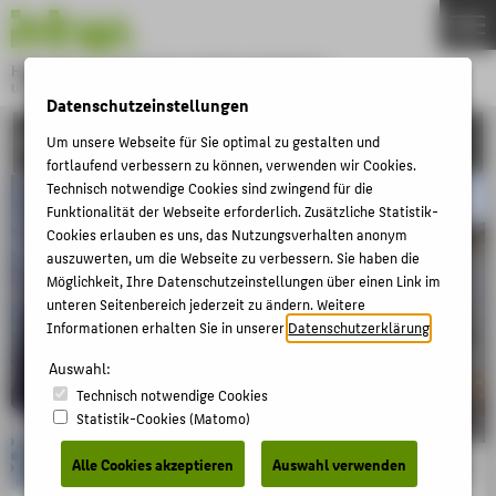
DE
EN
Hochschule für Technik und Wirtschaft Berlin
University of Applied Sciences
Datenschutzeinstellungen
Menu
THEMEN
EINRICHTUNGEN
Um unsere Webseite für Sie optimal zu gestalten und
fortlaufend verbessern zu können, verwenden wir Cookies.
HOCHSCHULE
Technisch notwendige Cookies sind zwingend für die
CAMPUS
Funktionalität der Webseite erforderlich. Zusätzliche Statistik-
Cookies erlauben es uns, das Nutzungsverhalten anonym
STUDIUM
auszuwerten, um die Webseite zu verbessern. Sie haben die
Möglichkeit, Ihre Datenschutzeinstellungen über einen Link im
LEHRE
unteren Seitenbereich jederzeit zu ändern. Weitere
FORSCHUNG
Informationen erhalten Sie in unserer
Datenschutzerklärung
.
KARRIERE
Auswahl:
Technisch notwendige Cookies
INTERNATIONAL
Statistik-Cookies (Matomo)
Alle Cookies akzeptieren
Auswahl verwenden
INFORMATIONEN FÜR