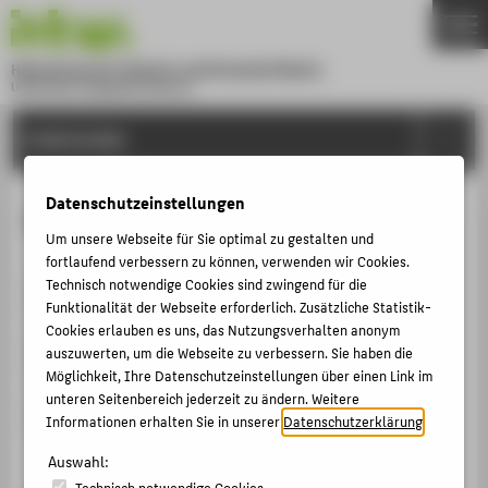
DE
EN
Hochschule für Technik und Wirtschaft Berlin
University of Applied Sciences
Menu
THEMEN
FORSCHUNG
HOCHSCHULE
Datenschutzeinstellungen
CAMPUS
Lehr- und Forschungsgebiete
Um unsere Webseite für Sie optimal zu gestalten und
STUDIUM
fortlaufend verbessern zu können, verwenden wir Cookies.
LEHRE
Technisch notwendige Cookies sind zwingend für die
A
B
C
D
E
F
G
H
Funktionalität der Webseite erforderlich. Zusätzliche Statistik-
FORSCHUNG
Cookies erlauben es uns, das Nutzungsverhalten anonym
auszuwerten, um die Webseite zu verbessern. Sie haben die
I
K
L
M
N
O
P
Q
KARRIERE
Möglichkeit, Ihre Datenschutzeinstellungen über einen Link im
INTERNATIONAL
unteren Seitenbereich jederzeit zu ändern. Weitere
R
S
T
U
V
W
Z
Informationen erhalten Sie in unserer
Datenschutzerklärung
.
INFORMATIONEN FÜR
Auswahl:
Technisch notwendige Cookies