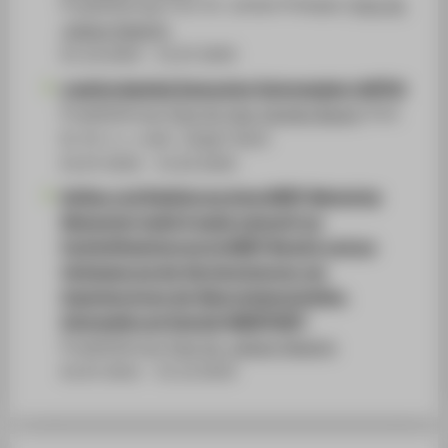
Projektleitung: Prof. Dr. Jochen Prümper;
Prof. Dr.
Juliane Siegeris
01.10.2020 - 31.07.2024
creative Applied Interactive Technologies (cAPITs)
Projektleitung:
Prof. Dr.-Ing. Carsten Busch
; Prof.
Dr. Dr. h. c. mult. Jürgen Sieck
01.07.2016 - 31.03.2020
Aufbau und Etablierung eines MINT-Mentoring
Netzwerks (web2.0 sozial network) zur
Fachkräftesicherung im MINT-Bereich und zur
Verbesserung der Karrierechancen von
Ingenieurinnen der Naturwissenschaften,
Informatik und Technik (MINTPORT)
Projektleitung:
Prof. Dr. Juliane Siegeris
01.07.2012 - 31.12.2014