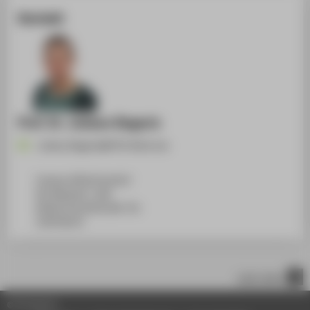
Kontakt
Prof. Dr. Juliane Siegeris
Juliane.Siegeris@HTW-Berlin.de
Campus Wilhelminenhof
WH Gebäude C, 648
Wilhelminenhofstraße 75A
12459
Berlin
nach oben
© HTW Berlin