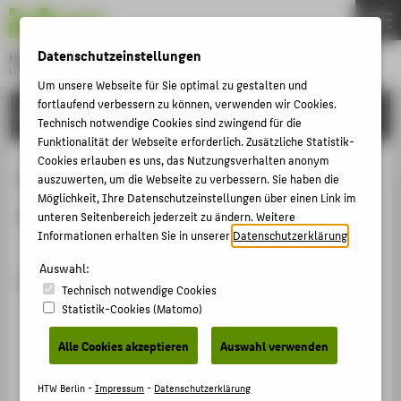
DE
EN
Datenschutzeinstellungen
Hochschule für Technik und Wirtschaft Berlin
University of Applied Sciences
Um unsere Webseite für Sie optimal zu gestalten und
Menu
fortlaufend verbessern zu können, verwenden wir Cookies.
THEMEN
FORSCHUNG
Technisch notwendige Cookies sind zwingend für die
HOCHSCHULE
Funktionalität der Webseite erforderlich. Zusätzliche Statistik-
Cookies erlauben es uns, das Nutzungsverhalten anonym
CAMPUS
Projekte von Prof. Dr. Juliane
auszuwerten, um die Webseite zu verbessern. Sie haben die
STUDIUM
Möglichkeit, Ihre Datenschutzeinstellungen über einen Link im
Siegeris
unteren Seitenbereich jederzeit zu ändern. Weitere
LEHRE
Informationen erhalten Sie in unserer
Datenschutzerklärung
.
FORSCHUNG
Auswahl:
Laufende Projekte
Technisch notwendige Cookies
KARRIERE
Statistik-Cookies (Matomo)
Unterstützung für KMU bei der Einführung und
INTERNATIONAL
Umsetzung des Betrieblichen
Alle Cookies akzeptieren
Auswahl verwenden
Eingliederungsmanagements (BEM) (BEM.Start )
INFORMATIONEN FÜR
Projektleitung:
Prof. Dr. Juliane Siegeris
HTW Berlin -
Impressum
-
Datenschutzerklärung