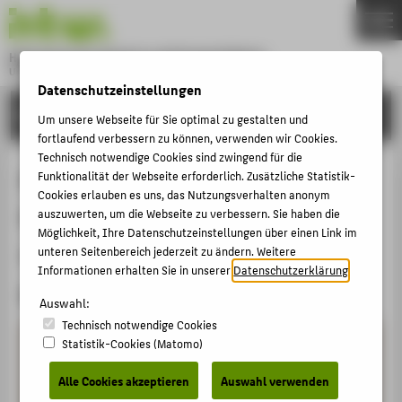
DE
EN
Hochschule für Technik und Wirtschaft Berlin
University of Applied Sciences
Datenschutzeinstellungen
Menu
THEMEN
EINRICHTUNGEN
Um unsere Webseite für Sie optimal zu gestalten und
HOCHSCHULE
fortlaufend verbessern zu können, verwenden wir Cookies.
Technisch notwendige Cookies sind zwingend für die
CAMPUS
Projekt „Zukunft findet Stadt –
Funktionalität der Webseite erforderlich. Zusätzliche Statistik-
Cookies erlauben es uns, das Nutzungsverhalten anonym
STUDIUM
Hochschulnetzwerk für ein
auszuwerten, um die Webseite zu verbessern. Sie haben die
LEHRE
Möglichkeit, Ihre Datenschutzeinstellungen über einen Link im
resilientes Berlin“ erfolgreich
unteren Seitenbereich jederzeit zu ändern. Weitere
FORSCHUNG
Informationen erhalten Sie in unserer
Datenschutzerklärung
.
gestartet
KARRIERE
Auswahl:
INTERNATIONAL
Technisch notwendige Cookies
Statistik-Cookies (Matomo)
INFORMATIONEN FÜR
Alle Cookies akzeptieren
Auswahl verwenden