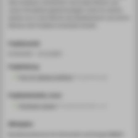
Data-Ansätzen, künstlichen neuronalen Netzen und
neuen Virtualisierungstechnologien rückt ein solches
System nun in den Bereich des Realisierbaren und soll im
Rahmen des Projektes entwickelt werden.
Projektlaufzeit
01.04.2015 - 31.12.2017
Projektleitung
Prof. Dr. Dagmar Krefting
(Projektleitung)
Projektmitarbeiter_innen
Christoph Jansen
(Projektmitarbeiter_in)
Mittelgeber
Bundesministerium für Wirtschaft und Energie (BMWi)