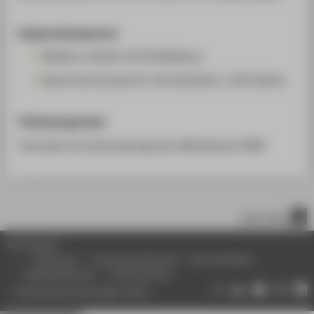
Kooperationspartner
MedSurv GmbH, 61130 Nidderau
Beuth Hochschule für Technik Berlin, 13353 Berlin
Förderprogramme
Zentrales Innovationsprogramm Mittelstand (ZIM)
nach oben
© HTW Berlin
Impressum
Datenschutzhinweise
Barrierefreiheit
Gebärdensprache
Leichte Sprache
Datenschutzeinstellungen ändern