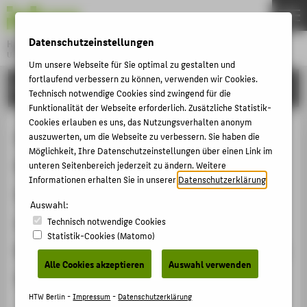
DE
EN
Datenschutzeinstellungen
Hochschule für Technik und Wirtschaft Berlin
University of Applied Sciences
Um unsere Webseite für Sie optimal zu gestalten und
Menu
fortlaufend verbessern zu können, verwenden wir Cookies.
THEMEN
FORSCHUNG
Technisch notwendige Cookies sind zwingend für die
HOCHSCHULE
Funktionalität der Webseite erforderlich. Zusätzliche Statistik-
Cookies erlauben es uns, das Nutzungsverhalten anonym
CAMPUS
Entwicklung eines automatischen
auszuwerten, um die Webseite zu verbessern. Sie haben die
Möglichkeit, Ihre Datenschutzeinstellungen über einen Link im
STUDIUM
Near-Time-Validierungs- und
unteren Seitenbereich jederzeit zu ändern. Weitere
LEHRE
Informationen erhalten Sie in unserer
Datenschutzerklärung
.
Qualitätsmonitoringsystems für
FORSCHUNG
Auswahl:
mehrdimensionale medizinische
Technisch notwendige Cookies
KARRIERE
Statistik-Cookies (Matomo)
Bilddaten im Rahmen von klinischen
INTERNATIONAL
Alle Cookies akzeptieren
Auswahl verwenden
Studien (BeCRF)
INFORMATIONEN FÜR
HTW Berlin -
Impressum
-
Datenschutzerklärung