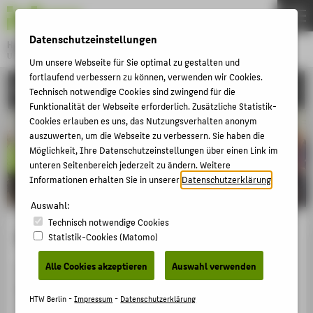
DE
EN
Datenschutzeinstellungen
Hochschule für Technik und Wirtschaft Berlin
University of Applied Sciences
Um unsere Webseite für Sie optimal zu gestalten und
Menu
fortlaufend verbessern zu können, verwenden wir Cookies.
THEMEN
FORSCHUNG
Technisch notwendige Cookies sind zwingend für die
HOCHSCHULE
Funktionalität der Webseite erforderlich. Zusätzliche Statistik-
Cookies erlauben es uns, das Nutzungsverhalten anonym
CAMPUS
auszuwerten, um die Webseite zu verbessern. Sie haben die
Möglichkeit, Ihre Datenschutzeinstellungen über einen Link im
STUDIUM
unteren Seitenbereich jederzeit zu ändern. Weitere
LEHRE
Informationen erhalten Sie in unserer
Datenschutzerklärung
.
FORSCHUNG
Auswahl:
Technisch notwendige Cookies
KARRIERE
European University Association
Statistik-Cookies (Matomo)
INTERNATIONAL
Alle Cookies akzeptieren
Auswahl verwenden
Die HTW Berlin ist Vollmitglied der
European University
Association
(EUA), der „Europäischen
INFORMATIONEN FÜR
HTW Berlin -
Impressum
-
Datenschutzerklärung
Universitätsvereinigung“). Es handelt sich um den