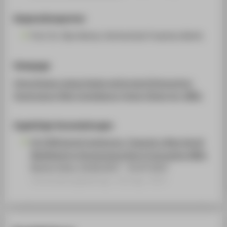
Kooperationspartner
Prof. Dr. Ilka Heinze, Hochschule Fresenius Berlin
Homepage
https://www.researchgate.net/project/Interactive-
Governance-Risk-Compliance-Quick-Check-for-SMEs
Zugehörige Veranstaltungen
62 ICSB World Conference. Towards a New World
Mobilized by Entrepreneurship & Innovative SMEs
Buenos Aires, 26.06.2017 - 01.07.2017
Veranstaltungsbeitrag › Vortrag › 2017