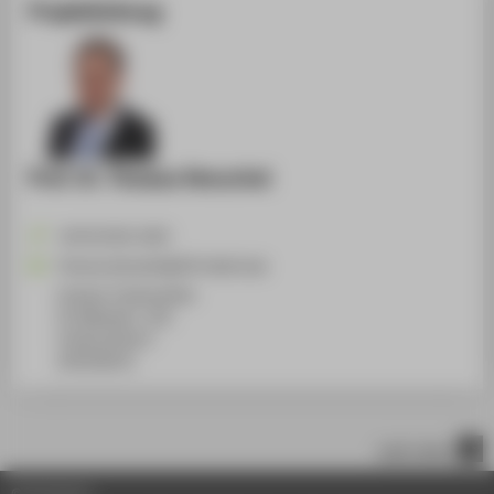
Projektleitung
Prof. Dr. Thomas Henschel
+49 30 5019-2435
Thomas.Henschel@HTW-Berlin.de
Campus Treskowallee
TA Gebäude C, 301
Treskowallee 8
10318
Berlin
nach oben
© HTW Berlin