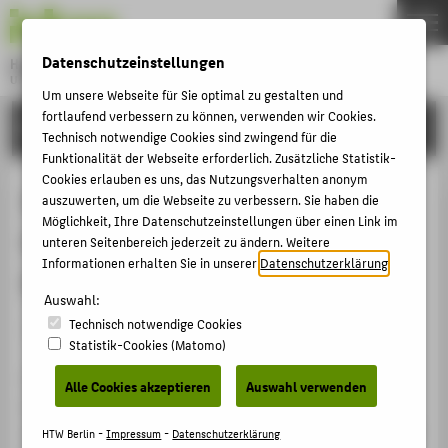
DE
EN
Datenschutzeinstellungen
Hochschule für Technik und Wirtschaft Berlin
University of Applied Sciences
Um unsere Webseite für Sie optimal zu gestalten und
Menu
fortlaufend verbessern zu können, verwenden wir Cookies.
THEMEN
FORSCHUNG
Technisch notwendige Cookies sind zwingend für die
HOCHSCHULE
Funktionalität der Webseite erforderlich. Zusätzliche Statistik-
Cookies erlauben es uns, das Nutzungsverhalten anonym
CAMPUS
Interactive Governance, Risk &
auszuwerten, um die Webseite zu verbessern. Sie haben die
STUDIUM
Möglichkeit, Ihre Datenschutzeinstellungen über einen Link im
Compliance Quick Check for SMEs
unteren Seitenbereich jederzeit zu ändern. Weitere
LEHRE
Informationen erhalten Sie in unserer
Datenschutzerklärung
.
(GRC)
FORSCHUNG
Auswahl:
Technisch notwendige Cookies
KARRIERE
Forschungsprojekt
Statistik-Cookies (Matomo)
INTERNATIONAL
The GRC Quick Check is an interactive assessment tool
Alle Cookies akzeptieren
Auswahl verwenden
and will provide SME advisers and consultants with a
INFORMATIONEN FÜR
useful tool to easily evaluate a SMEs Governance, Risk &
HTW Berlin -
Impressum
-
Datenschutzerklärung