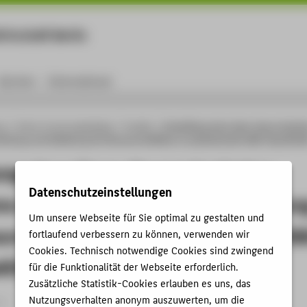
rtschaft Berlin
Menu
Karriere
International
ng
Online-Forschungskatalog
Projekte
Entwicklung eines Open-Source basier
tützung und Etablierung der Ressourceneffizienz in produzierenden KMU (OpenResKi
ng eines Open-Source basierten
Datenschutzeinstellungen
s zur Unterstützung und Etablierun
Um unsere Webseite für Sie optimal zu gestalten und
urceneffizienz in produzierenden K
fortlaufend verbessern zu können, verwenden wir
Cookies. Technisch notwendige Cookies sind zwingend
it)
für die Funktionalität der Webseite erforderlich.
Zusätzliche Statistik-Cookies erlauben es uns, das
Nutzungsverhalten anonym auszuwerten, um die
kt