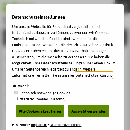
DE
EN
Datenschutzeinstellungen
Hochschule für Technik und Wirtschaft Berlin
University of Applied Sciences
Um unsere Webseite für Sie optimal zu gestalten und
Menu
fortlaufend verbessern zu können, verwenden wir Cookies.
THEMEN
FORSCHUNG
Technisch notwendige Cookies sind zwingend für die
HOCHSCHULE
Funktionalität der Webseite erforderlich. Zusätzliche Statistik-
Cookies erlauben es uns, das Nutzungsverhalten anonym
CAMPUS
Der beschleunigte Korrosionstest
auszuwerten, um die Webseite zu verbessern. Sie haben die
Möglichkeit, Ihre Datenschutzeinstellungen über einen Link im
STUDIUM
nach Oddy: Innovation und
unteren Seitenbereich jederzeit zu ändern. Weitere
LEHRE
Informationen erhalten Sie in unserer
Datenschutzerklärung
.
Herstellung reproduzierbarer
FORSCHUNG
Auswahl:
Indikatorplättchen mittels
Technisch notwendige Cookies
KARRIERE
Statistik-Cookies (Matomo)
Dünnschichtverfahren
INTERNATIONAL
Alle Cookies akzeptieren
Auswahl verwenden
Veranstaltungsbeitrag › Posterpräsentation › 2021
INFORMATIONEN FÜR
HTW Berlin -
Impressum
-
Datenschutzerklärung