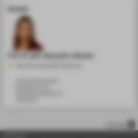
Kontakt
Prof. Dr. phil. Alexandra Jeberien
Alexandra.Jeberien@HTW-Berlin.de
Campus Wilhelminenhof
WH Gebäude A, 413
Wilhelminenhofstraße 75A
12459
Berlin
nach oben
© HTW Berlin