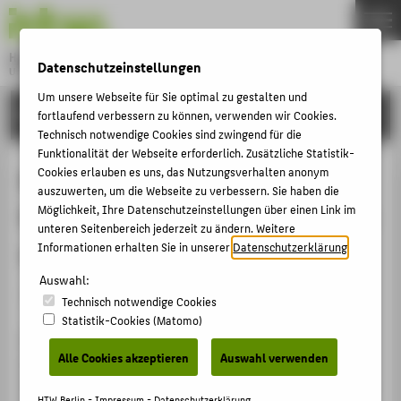
DE
EN
Hochschule für Technik und Wirtschaft Berlin
Datenschutzeinstellungen
University of Applied Sciences
Menu
Um unsere Webseite für Sie optimal zu gestalten und
THEMEN
FORSCHUNG
fortlaufend verbessern zu können, verwenden wir Cookies.
Technisch notwendige Cookies sind zwingend für die
HOCHSCHULE
Funktionalität der Webseite erforderlich. Zusätzliche Statistik-
CAMPUS
Cookies erlauben es uns, das Nutzungsverhalten anonym
Manuelle Fertigkeiten:
auszuwerten, um die Webseite zu verbessern. Sie haben die
STUDIUM
Digitalisiertes Assessment, Analyse
Möglichkeit, Ihre Datenschutzeinstellungen über einen Link im
unteren Seitenbereich jederzeit zu ändern. Weitere
LEHRE
und Dokumentation (manDAAD)
Informationen erhalten Sie in unserer
Datenschutzerklärung
.
FORSCHUNG
Auswahl:
KARRIERE
Forschungsprojekt
Technisch notwendige Cookies
Statistik-Cookies (Matomo)
INTERNATIONAL
Evidenzbasierte Praxis und Effizienznachweise sind
Alle Cookies akzeptieren
Auswahl verwenden
aktuell von größter Bedeutung in den
INFORMATIONEN FÜR
Gesundheitsberufen. Dafür sind valide und zuverlässige
HTW Berlin -
Impressum
-
Datenschutzerklärung