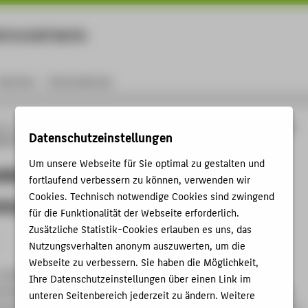
rtschaft Berlin
Menu
Karriere
International
ng
Online-Forschungskatalog
Projekte
Beeeinflussung von Pipelines durch
Datenschutzeinstellungen
en (BePiHo)
Um unsere Webseite für Sie optimal zu gestalten und
ssung von Pipelines durch
fortlaufend verbessern zu können, verwenden wir
Cookies. Technisch notwendige Cookies sind zwingend
nungsleitungen (BePiHo)
für die Funktionalität der Webseite erforderlich.
Zusätzliche Statistik-Cookies erlauben es uns, das
Nutzungsverhalten anonym auszuwerten, um die
Webseite zu verbessern. Sie haben die Möglichkeit,
or gas are often build for many kilometres in parallel to high
Ihre Datenschutzeinstellungen über einen Link im
lines. Modern ones are well isolated by polyethylene coating
unteren Seitenbereich jederzeit zu ändern. Weitere
ection reasons. Especially if short-circuit or lightning currents