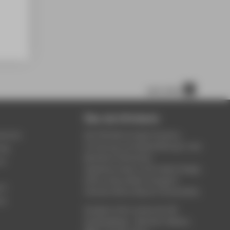
nach oben
Über die HTW Berlin
service
Die HTW Berlin bietet Studium,
Forschung und Weiterbildung in den
ung
Bereichen Wirtschaft,
um
Ingenieurwesen, Informatik, Design,
Kultur, Gesundheit, Energie &
rt
Umwelt, Recht, Bauen & Immobilien.
ce
Studieren Sie in einem der 80
Studiengänge - Bachelor, Master,