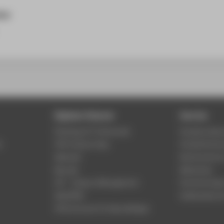
ner
Digitale Dienste
Service
Phishing & IT-Sicherheit
Studierenden
r
HTW Campus App
Studienberat
Webmail
Rechenzentr
Moodle
Bibliothek
LSF - Campus Management
Hochschulspo
WebOPAC
Gebäudeservi
HTW.Intranet für Beschäftigte