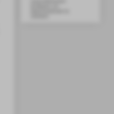
Campus Wilhelminenhof
WH Gebäude C, 214
Wilhelminenhofstraße 75A
12459
Berlin