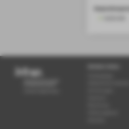
Kooperationspart
Steffel KKS
Beliebte Seiten
Studiengänge
Akademischer Kalende
Einrichtungen
Standorte
Bewerbung
Stellenangebote
Aktuelles