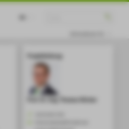
DE
EN
Informationen für
Projektleitung
Prof. Dr.-Ing. Thomas Hücker
+49 30 5019-3742
Thomas.Huecker@HTW-Berlin.de